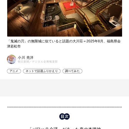
「鬼滅の刃」の無限城に似ていると話題の大川荘＝2025年8月、福島県会
津若松市
小川 尭洋
朝日新聞／デジタル企画報道部
アニメ
ネットで話題ふりかえり
調べてみた