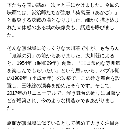
下たちを問い詰め、次々と手にかけました。今回の
映画では、炭治郎たちが強敵「猗窩座（あかざ）」
と激突する決戦の場となりました。細かく描き込ま
れた立体感のある城の映像美も、話題を呼びまし
た。
そんな無限城にそっくりな大川荘ですが、もちろん
「鬼滅の刃」の前からありました。大川荘による
と、1954年（昭和29年）創業。「非日常的な雰囲気
を楽しんでもらいたい」という思いから、バブル期
の1989年（平成元年）の改築で、この浮き舞台を設
置し、三味線の演奏を始めたそうです。そして、
2017年のリニューアルで、浮き舞台の周りに回廊な
どが増築され、今のような構造ができあがりまし
た。
旅館が無限城に似ているとして初めて大きく注目さ