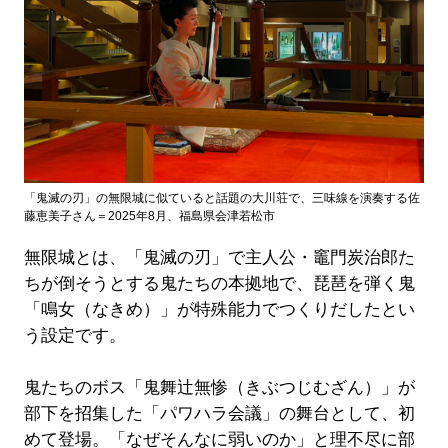
「鬼滅の刃」の無限城に似ていると話題の大川荘で、三味線を演奏する佐
藤恵美子さん＝2025年8月、福島県会津若松市
無限城とは、「鬼滅の刃」で主人公・竈門炭治郎た
ちが倒そうとする鬼たちの本拠地で、琵琶を弾く鬼
「鳴女（なきめ）」が特殊能力でつくりだしたとい
う設定です。
鬼たちのボス「鬼舞辻無惨（きぶつじむざん）」が
部下を招集した「パワハラ会議」の舞台として、初
めて登場。「なぜそんなに弱いのか」と理不尽に部