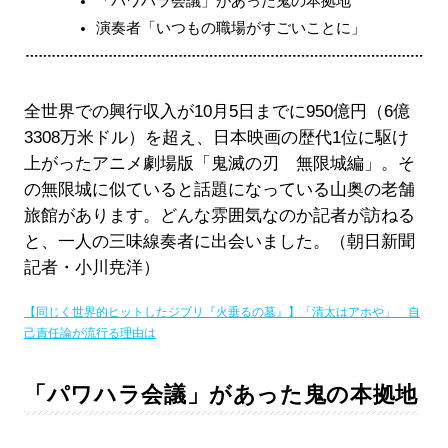
「パワハラ会議」があった鬼の本拠地
演奏者「いつもの職場がすごいことに」
全世界での興行収入が10月5日までに950億円（6億
3308万米ドル）を超え、日本映画の歴代1位に駆け
上がったアニメ劇場版「鬼滅の刃 無限城編」。そ
の無限城に似ていると話題になっている山奥の老舗
旅館があります。どんな雰囲気なのか記者が訪ねる
と、一人の三味線奏者に出会いました。（朝日新聞
記者・小川尭洋）
【同じく世界的ヒットしたジブリ『火垂るの墓』】「清太はアホや」 自
己責任論が流行る理由は
「パワハラ会議」があった鬼の本拠地