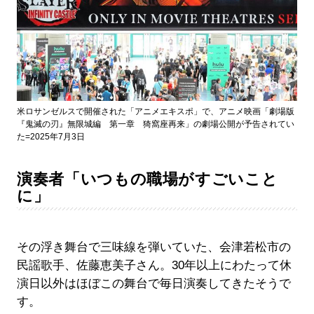
米ロサンゼルスで開催された「アニメエキスポ」で、アニメ映画「劇場版
『鬼滅の刃』無限城編 第一章 猗窩座再来」の劇場公開が予告されてい
た=2025年7月3日
演奏者「いつもの職場がすごいこと
に」
その浮き舞台で三味線を弾いていた、会津若松市の
民謡歌手、佐藤恵美子さん。30年以上にわたって休
演日以外はほぼこの舞台で毎日演奏してきたそうで
す。