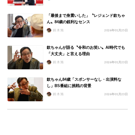
「最後まで身震いした」〝レジェンド欽ちゃ
ん〟84歳の鋭利なセンス
鈴木旭
2026年01月25日
欽ちゃんが語る〝令和のお笑い〟AI時代でも
「大丈夫」と言える理由
鈴木旭
2026年01月23日
欽ちゃん84歳「スポンサーなし・出演料な
し」BS番組に挑戦の背景
鈴木旭
2026年01月23日