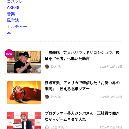
コスプレ
AKB48
音楽
風営法
カルチャー
本
「無鉄砲」芸人ハリウッドザコシショウ、後
輩を〝王者〟へ導いた助言
鈴木旭
2026年02月26日
渡辺直美、アメリカで確信した「お笑い界の
隙間」 控える北米ツアー
鈴木旭
2026年02月23日
プログラマー芸人ジンバさん 正社員で働き
ながらゲームネタで人気
安倍季実子
2026年02月08日