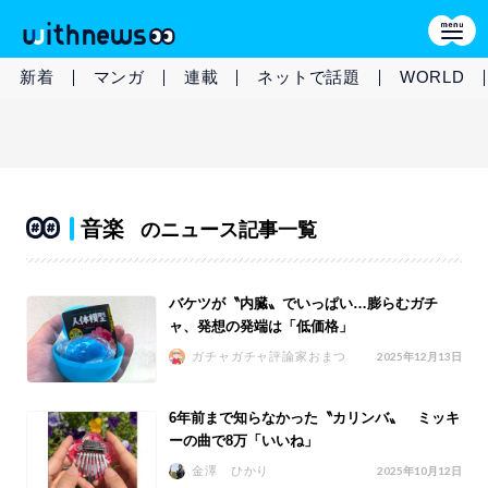
新着
マンガ
連載
ネットで話題
WORLD
音楽
のニュース記事一覧
バケツが〝内臓〟でいっぱい…膨らむガチ
ャ、発想の発端は「低価格」
ガチャガチャ評論家おまつ
2025年12月13日
6年前まで知らなかった〝カリンバ〟 ミッキ
ーの曲で8万「いいね」
金澤 ひかり
2025年10月12日