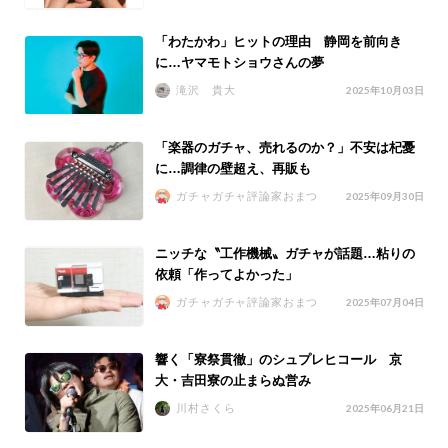
「わたかわ」ヒットの理由 静岡を前向き
に…ヤマモトショウさんの夢
滝沢 貴大
2025年10月03日
「楽器のガチャ、売れるのか？」不安は杞憂
に…調律の壁超え、再販も
ガチャガチャ評論家おまつ
2025年09月30日
ニッチな〝工作機械〟ガチャが話題…粘りの
依頼「作ってよかった」
ガチャガチャ評論家おまつ
2025年07月04日
響く「寮祭貫徹」のシュプレヒコール 京
大・吉田寮の止まらぬ営み
川村さくら
2025年06月21日