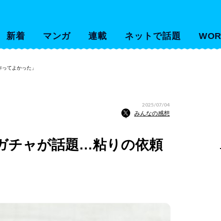
新着
マンガ
連載
ネットで話題
WOR
作ってよかった」
2025/07/04
みんなの感想
ガチャが話題…粘りの依頼