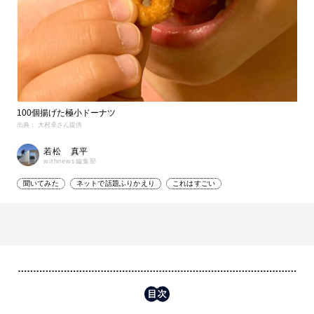
100個揚げた極小ドーナツ
出典： 大村卓さん提供
若松 真平
withnews編集部
聞いてみた
ネットで話題ふりかえり
これはすごい