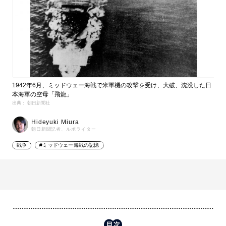
1942年6月、ミッドウェー海戦で米軍機の攻撃を受け、大破、沈没した日
本海軍の空母「飛龍」
出典： 朝日新聞社
Hideyuki Miura
朝日新聞記者、ルポライター
戦争
#ミッドウェー海戦の記憶