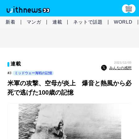
新着
マンガ
連載
ネットで話題
WORLD
2021/12/05
連載
みんなの感想
#3
ミッドウェー海戦の記憶
米軍の攻撃、空母が炎上 爆音と熱風から必
死で逃げた100歳の記憶