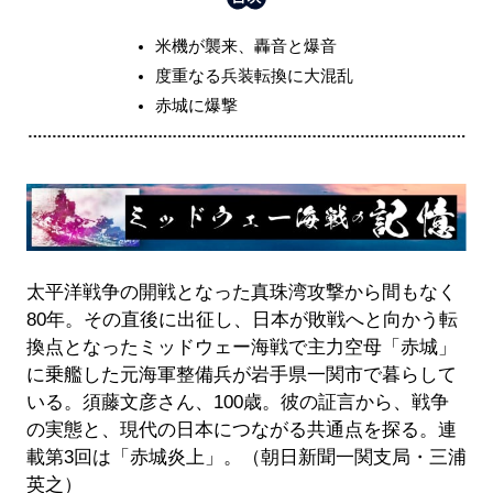
米機が襲来、轟音と爆音
度重なる兵装転換に大混乱
赤城に爆撃
太平洋戦争の開戦となった真珠湾攻撃から間もなく
80年。その直後に出征し、日本が敗戦へと向かう転
換点となったミッドウェー海戦で主力空母「赤城」
に乗艦した元海軍整備兵が岩手県一関市で暮らして
いる。須藤文彦さん、100歳。彼の証言から、戦争
の実態と、現代の日本につながる共通点を探る。連
載第3回は「赤城炎上」。（朝日新聞一関支局・三浦
英之）