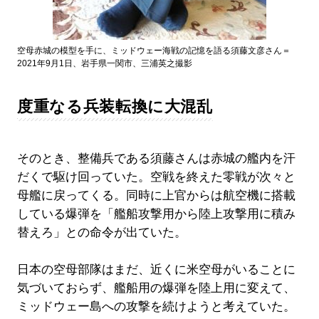
空母赤城の模型を手に、ミッドウェー海戦の記憶を語る須藤文彦さん＝
2021年9月1日、岩手県一関市、三浦英之撮影
度重なる兵装転換に大混乱
そのとき、整備兵である須藤さんは赤城の艦内を汗
だくで駆け回っていた。空戦を終えた零戦が次々と
母艦に戻ってくる。同時に上官からは航空機に搭載
している爆弾を「艦船攻撃用から陸上攻撃用に積み
替えろ」との命令が出ていた。
日本の空母部隊はまだ、近くに米空母がいることに
気づいておらず、艦船用の爆弾を陸上用に変えて、
ミッドウェー島への攻撃を続けようと考えていた。