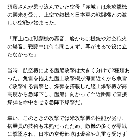
須藤さんが乗り込んでいた空母「赤城」は米攻撃機
の襲来を受け、上空で敵機と日本軍の戦闘機との激
しい空戦が始まった。
「頭上には戦闘機の轟音。艦からは機銃や対空砲火
の爆音。戦闘中は何も聞こえず、耳がまるで役に立
たなかった」
当時、航空機による艦船攻撃は大きく分けて2種類あ
った。魚雷を抱えた艦上攻撃機が海面近くから魚雷
で攻撃する雷撃と、爆弾を搭載した艦上爆撃機が高
高度から急降下し、艦船に向かって至近距離で直接
爆弾を命中させる急降下爆撃だ。
幸い、このときの攻撃では米攻撃機の性能が劣り、
搭乗員の技術も未熟だったため、敵機の多くが零戦
に撃墜され、日本の空母部隊は爆弾や魚雷を受けず