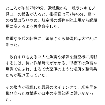
ところが午前7時28分、索敵機から「敵ラシキモノ
見ユ」の報告が入ると、指揮官は同7時45分、島へ
の攻撃は取りやめ、航空機の爆弾を陸上用から艦船
用に変えるよう再度命令した。
度重なる兵装転換に、須藤さんら整備兵は大混乱に
陥った。
「数百キロもある巨大な魚雷や爆弾を航空機に搭載
するには、長い作業時間がかかる。甲板下は魚雷や
爆弾であふれ、まるで火薬庫のような場所を整備兵
たちが駆け回っていた」
その艦内が混乱した最悪のタイミングで、米空母を
飛び立った攻撃隊が日本の空母部隊に襲いかかっ
た。