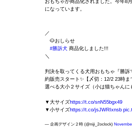
おもちゃが商品化されました。今年8
になっています。
／
🐶おしらせ
#勝訴犬
商品化しました!!!
＼
判決を取ってくる犬用おもちゃ『勝訴
約販売スタート✨【〆切：12/2 23時ま
選べる大小２サイズ（小は猫ちゃんに
▼大サイズ
https://t.co/snN55bgx49
▼小サイズ
https://t.co/jsJWRIxnsb
pic
— 企画デザイン２時 (@niji_2oclock)
November