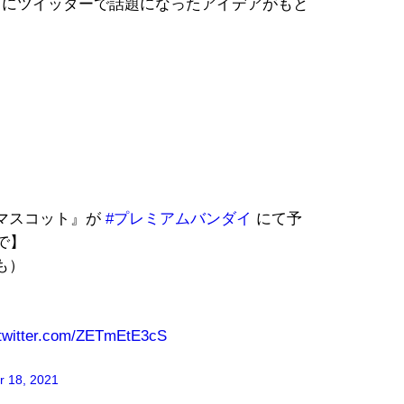
月にツイッターで話題になったアイデアがもと
マスコット』が
#プレミアムバンダイ
にて予
で】
も）
.twitter.com/ZETmEtE3cS
 18, 2021