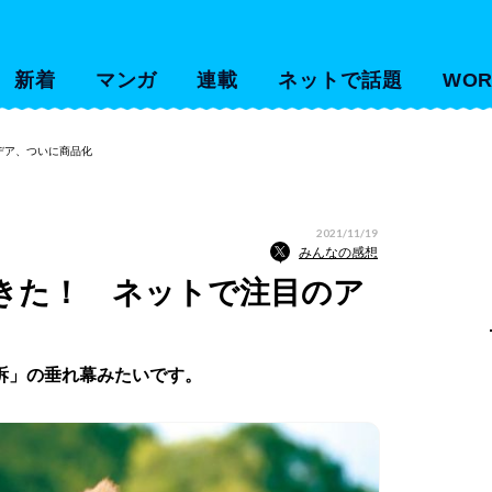
新着
マンガ
連載
ネットで話題
WOR
デア、ついに商品化
2021/11/19
みんなの感想
きた！ ネットで注目のア
訴」の垂れ幕みたいです。