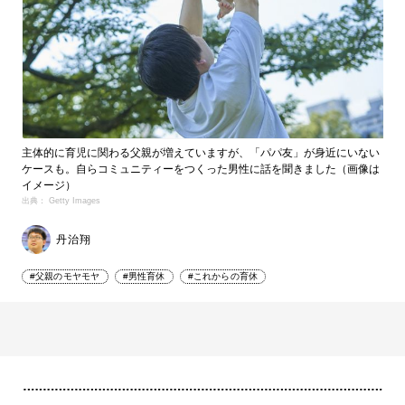
主体的に育児に関わる父親が増えていますが、「パパ友」が身近にいない
ケースも。自らコミュニティーをつくった男性に話を聞きました（画像は
イメージ）
出典： Getty Images
丹治翔
#父親のモヤモヤ
#男性育休
#これからの育休