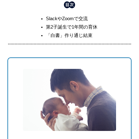
SlackやZoomで交流
第2子誕生で1年間の育休
「白書」作り通じ結束