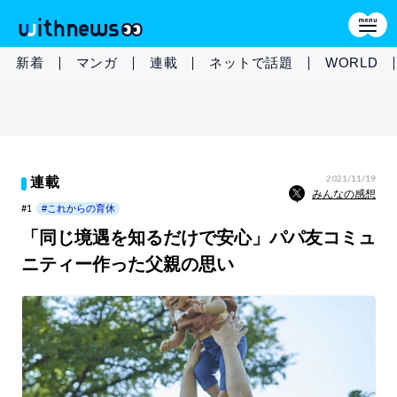
新着
マンガ
連載
ネットで話題
WORLD
2021/11/19
連載
みんなの感想
#1
#これからの育休
「同じ境遇を知るだけで安心」パパ友コミュ
ニティー作った父親の思い