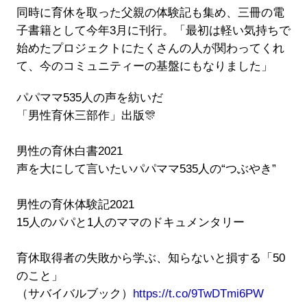
同時に育休を取った父親の体験記も集め、三冊の電
子書籍として今年3月に刊行。「最初は軽い気持ちで
始めたプロジェクトにたくさんの人が関わってくれ
て、今のコミュニティーの基盤にもなりました」
パパママ535人の声を紡いだ
「男性育休三部作」出版🎊
男性の育休白書2021
声を大にして言いたいパパママ535人の“つぶやき”
男性の育休体験記2021
15人のパパと1人のママのドキュメンタリー
育休取得者の失敗から学ぶ、知らないと損する「50
のこと」
（サバイバルブック）
https://t.co/9TwDTmi6PW