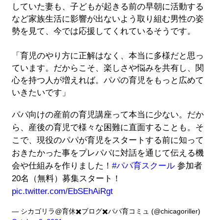
していた妻も、子どもが起きる前の早朝に活動する
など家族生活に影響が出ないよう取り組む男性の姿
勢を見て、今では応援してくれているそうです。
「育児のやり方に正解はなく、本当に多様だと思っ
ています。だからこそ、楽しさや悩みを共有し、関
心を持つ人が増えれば。パパの育児をもっと広めて
いきたいです」
パパ向けの産前の育児講座って本当に少ない。だか
ら、産後の育児で様々な困難に直面することも。そ
こで、現役のパパが育児をスタートする前に知って
おきたかった事をプレパパに対話を通じて伝える機
会や仕組みを作りました！
#パパ育スクール
参加者
20名（無料）募集スタート！
pic.twitter.com/EbSEhAiRgt
— シカゴリラ@育休✖️ブログ✖️パパ育コミュ (@chicagoriller)