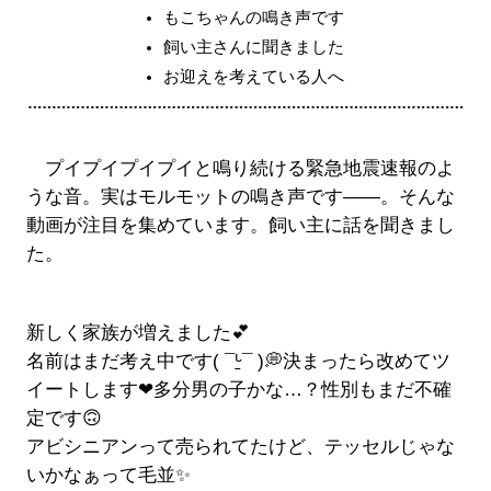
もこちゃんの鳴き声です
飼い主さんに聞きました
お迎えを考えている人へ
プイプイプイプイと鳴り続ける緊急地震速報のよ
うな音。実はモルモットの鳴き声です――。そんな
動画が注目を集めています。飼い主に話を聞きまし
た。
新しく家族が増えました💕
名前はまだ考え中です( ¯ᒡ̱¯ )💭決まったら改めてツ
イートします❤多分男の子かな…？性別もまだ不確
定です🙃
アビシニアンって売られてたけど、テッセルじゃな
いかなぁって毛並✨