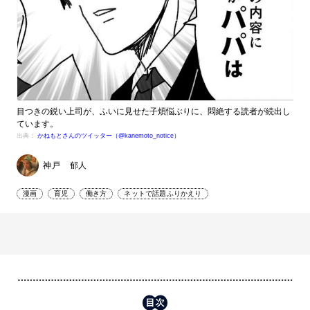
目つきの鋭い上司が、ふいに見せた子煩悩ぶりに、悶絶する読者が続出し
ています。
出典：
かねもとさんのツイッター（@kanemoto_notice）
神戸 郁人
漫画
育児
働き方
ネットで話題ふりかえり