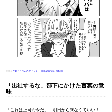
出典：
かねもとさんのツイッター（@kanemoto_notice）
「出社するな」部下にかけた言葉の意
味
「これは上司命令だ」「明日から来なくていい！