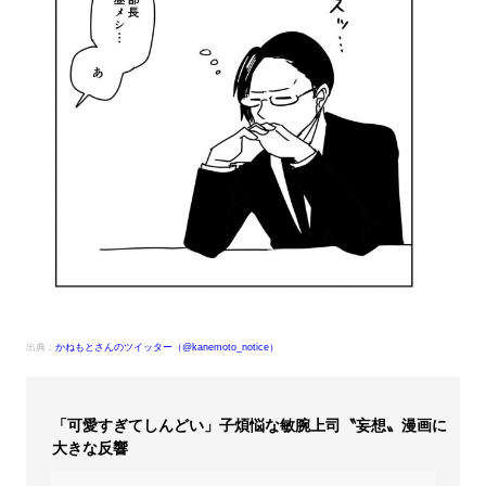
出典：
かねもとさんのツイッター（@kanemoto_notice）
「可愛すぎてしんどい」子煩悩な敏腕上司〝妄想〟漫画に
大きな反響