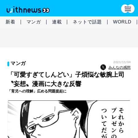
新着
マンガ
連載
ネットで話題
WORLD
2021/11/04
マンガ
みんなの感想
「可愛すぎてしんどい」子煩悩な敏腕上司
〝妄想〟漫画に大きな反響
「育児への理解」広める問題提起に