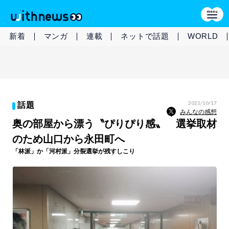
新着
マンガ
連載
ネットで話題
WORLD
2021/10/17
話題
みんなの感想
奥の部屋から漂う〝ぴりぴり感〟 選挙取材
のため山口から永田町へ
「林派」か「河村派」分裂選挙が残すしこり