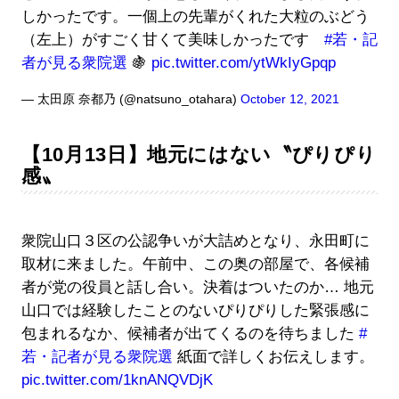
しかったです。一個上の先輩がくれた大粒のぶどう
（左上）がすごく甘くて美味しかったです
#若・記
者が見る衆院選
🍇
pic.twitter.com/ytWkIyGpqp
— 太田原 奈都乃 (@natsuno_otahara)
October 12, 2021
【10月13日】地元にはない〝ぴりぴり
感〟
衆院山口３区の公認争いが大詰めとなり、永田町に
取材に来ました。午前中、この奥の部屋で、各候補
者が党の役員と話し合い。決着はついたのか… 地元
山口では経験したことのないぴりぴりした緊張感に
包まれるなか、候補者が出てくるのを待ちました
#
若・記者が見る衆院選
紙面で詳しくお伝えします。
pic.twitter.com/1knANQVDjK