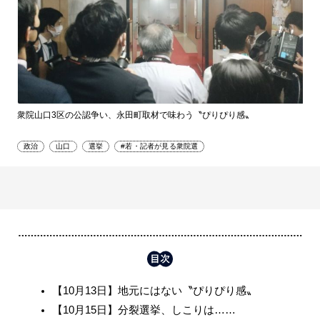
衆院山口3区の公認争い、永田町取材で味わう〝ぴりぴり感〟
政治
山口
選挙
#若・記者が見る衆院選
【10月13日】地元にはない〝ぴりぴり感〟
【10月15日】分裂選挙、しこりは……