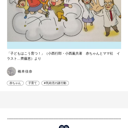
「子どもはこう育つ！」（小西行郎・小西薫共著 赤ちゃんとママ社 イ
ラスト…齊藤恵）より
橋本佳奈
赤ちゃん
子育て
#乳幼児の謎行動