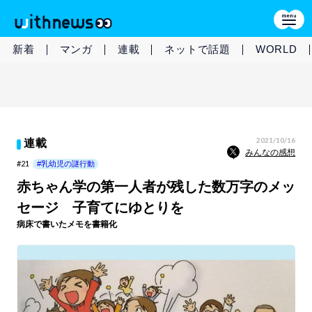
新着
マンガ
連載
ネットで話題
WORLD
2021/10/16
連載
みんなの感想
#21
#乳幼児の謎行動
赤ちゃん学の第一人者が残した数万字のメッ
セージ 子育てにゆとりを
病床で書いたメモを書籍化