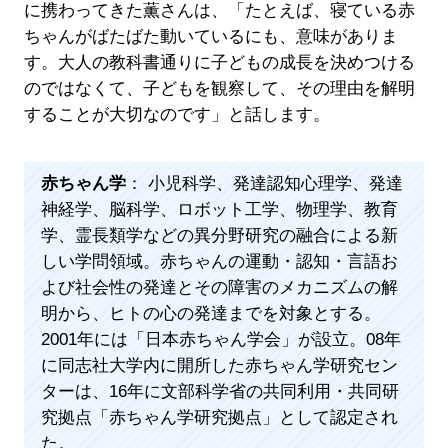
に携わってきた薫さんは、「たとえば、寝ている赤
ちゃんがばたばた動いているにも、意味がありま
す。大人の教科書通りに子どもの成長を決めつける
のではなくて、子どもを観察して、その理由を解明
することが大切なのです」と話します。
赤ちゃん学
： 小児科学、発達認知心理学、発達
神経学、脳科学、ロボット工学、物理学、教育
学、霊長類学などの異分野研究の融合による新
しい学問領域。赤ちゃんの運動・認知・言語お
よび社会性の発達とその障害のメカニズムの解
明から、ヒトの心の発達までを対象とする。
2001年には「日本赤ちゃん学会」が設立。08年
に同志社大学内に開所した赤ちゃん学研究セン
ターは、16年に文部科学省の共同利用・共同研
究拠点「赤ちゃん学研究拠点」として認定され
た。