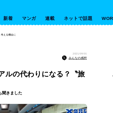
新着
マンガ
連載
ネットで話題
WOR
〟考える機会に
2021/09/01
みんなの感想
アルの代わりになる？〝旅
も聞きました