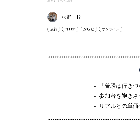
出典： 琴平バス提供
水野 梓
旅行
コロナ
からだ
オンライン
「普段は行きづ
参加者を飽きさ
リアルとの単価