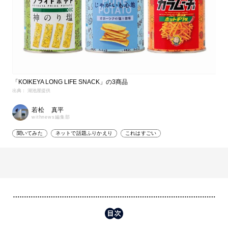
「KOIKEYA LONG LIFE SNACK」の3商品
出典： 湖池屋提供
若松 真平
withnews編集部
聞いてみた
ネットで話題ふりかえり
これはすごい