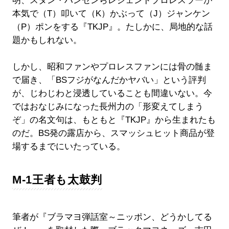
明、スタン・ハンセンらレジェンドプロレスラーが
本気で（T）叩いて（K）かぶって（J）ジャンケン
（P）ポンをする『TKJP』。たしかに、局地的な話
題かもしれない。
しかし、昭和ファンやプロレスファンには骨の髄ま
で届き、「BSフジがなんだかヤバい」という評判
が、じわじわと浸透していることも間違いない。今
ではおなじみになった長州力の「形変えてしまう
ぞ」の名文句は、もともと『TKJP』から生まれたも
のだ。BS発の露店から、スマッシュヒット商品が登
場するまでにいたっている。
M-1王者も太鼓判
筆者が『ブラマヨ弾話室～ニッポン、どうかしてる