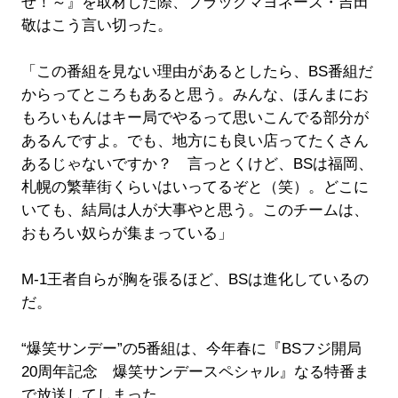
ぜ！～』を取材した際、ブラックマヨネーズ・吉田
敬はこう言い切った。
「この番組を見ない理由があるとしたら、BS番組だ
からってところもあると思う。みんな、ほんまにお
もろいもんはキー局でやるって思いこんでる部分が
あるんですよ。でも、地方にも良い店ってたくさん
あるじゃないですか？ 言っとくけど、BSは福岡、
札幌の繁華街くらいはいってるぞと（笑）。どこに
いても、結局は人が大事やと思う。このチームは、
おもろい奴らが集まっている」
M-1王者自らが胸を張るほど、BSは進化しているの
だ。
“爆笑サンデー”の5番組は、今年春に『BSフジ開局
20周年記念 爆笑サンデースペシャル』なる特番ま
で放送してしまった。