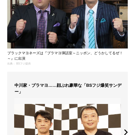
ブラックマヨネーズは『ブラマヨ弾話室～ニッポン、どうかしてるぜ！
～』に出演
出典： BSフジ提供
中川家・ブラマヨ……顔ぶれ豪華な「BSフジ爆笑サンデ
ー」