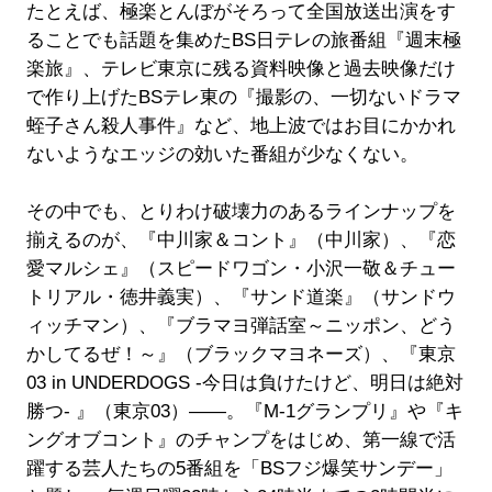
たとえば、極楽とんぼがそろって全国放送出演をす
ることでも話題を集めたBS日テレの旅番組『週末極
楽旅』、テレビ東京に残る資料映像と過去映像だけ
で作り上げたBSテレ東の『撮影の、一切ないドラマ
蛭子さん殺人事件』など、地上波ではお目にかかれ
ないようなエッジの効いた番組が少なくない。
その中でも、とりわけ破壊力のあるラインナップを
揃えるのが、『中川家＆コント』（中川家）、『恋
愛マルシェ』（スピードワゴン・小沢一敬＆チュー
トリアル・徳井義実）、『サンド道楽』（サンドウ
ィッチマン）、『ブラマヨ弾話室～ニッポン、どう
かしてるぜ！～』（ブラックマヨネーズ）、『東京
03 in UNDERDOGS -今日は負けたけど、明日は絶対
勝つ- 』（東京03）――。『M-1グランプリ』や『キ
ングオブコント』のチャンプをはじめ、第一線で活
躍する芸人たちの5番組を「BSフジ爆笑サンデー」