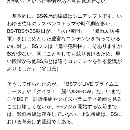
が弱い」といった事情がある点も見逃せない。
「基本的に、BS各局の編成はシニアシフトです。い
わゆる往年のサスペンスドラマや時代劇が多い。
BS-TBSやBS朝日が、『水戸黄門』、『暴れん坊将
軍』をはじめとした豊富なコンテンツを持っている
のに対し、BSフジは『鬼平犯科帳』こそありますが
数が少ない。同じことをしても競り負けるため、早
い段階から他BS局とは違うコンテンツを作る意識が
ありました」（谷口氏）
そうして作られたのが、『BSフジLIVE プライムニ
ュース』や『クイズ！ 脳ベルSHOW』だ。いまで
こそBSで、討論番組やクイズバラエティ番組を見る
ことは珍しくないが、BSフジが開始する以前まで
は、類似番組は存在していない。上記番組は、BSに
おける草分け的番組でもある。