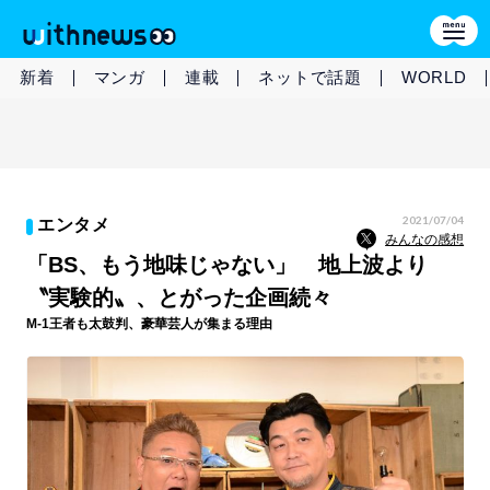
新着
マンガ
連載
ネットで話題
WORLD
2021/07/04
エンタメ
みんなの感想
「BS、もう地味じゃない」 地上波より
〝実験的〟、とがった企画続々
M-1王者も太鼓判、豪華芸人が集まる理由