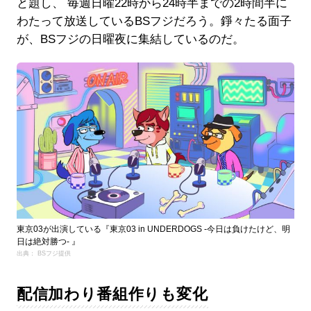
と題し、 毎週日曜22時から24時半までの2時間半に
わたって放送しているBSフジだろう。錚々たる面子
が、BSフジの日曜夜に集結しているのだ。
東京03が出演している『東京03 in UNDERDOGS -今日は負けたけど、明
日は絶対勝つ- 』
出典： BSフジ提供
配信加わり番組作りも変化