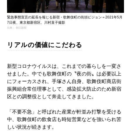
緊急事態宣言の延長を報じる新宿・歌舞伎町の街頭ビジョン＝2021年5月
7日夜、東京都新宿区、川村直子撮影
出典： 朝日新聞
リアルの価値にこだわる
新型コロナウイルスは、これまでの暮らしを一変さ
せました。中でも歌舞伎町の〝夜の街〟は必要以上
にフォーカスされ、手塚さん自身、歌舞伎町商店街
振興組合常任理事として、感染拡大防止のため新宿
区との調整役として奔走してきました。
「不要不急」と呼ばれた産業が軒並み打撃を受ける
中、歌舞伎町の飲食店も時短営業などを強いられ苦
しい状況が続きます。