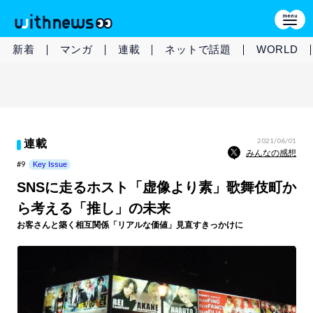
新着
マンガ
連載
ネットで話題
WORLD
2021/06/01
連載
みんなの感想
#9
Key Issue
SNSに走るホスト「虚像より素」歌舞伎町か
ら考える「推し」の未来
お客さんと築く相互関係「リアルな価値」見直すきっかけに