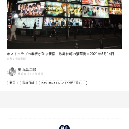
ホストクラブの看板が並ぶ新宿・歌舞伎町の繁華街＝2021年5月14日
出典： 朝日新聞
奥山晶二郎
株式会社４Ｘ取締役
新宿
歌舞伎町
Key Issueトレンド分析「推し」