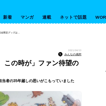
新着
マンガ
連載
ネットで話題
WOR
覧会限定グッズは…
2021/04/13
みんなの感想
、この時が」ファン待望の
担当者の35年越しの思いがこもっていました