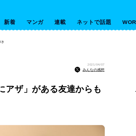
新着
マンガ
連載
ネットで話題
WOR
づき
2021/04/07
みんなの感想
にアザ」がある友達からも