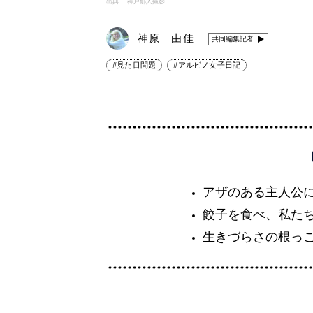
出典： 神戸郁人撮影
神原 由佳
共同編集記者
#見た目問題
#アルビノ女子日記
アザのある主人公
餃子を食べ、私た
生きづらさの根っ