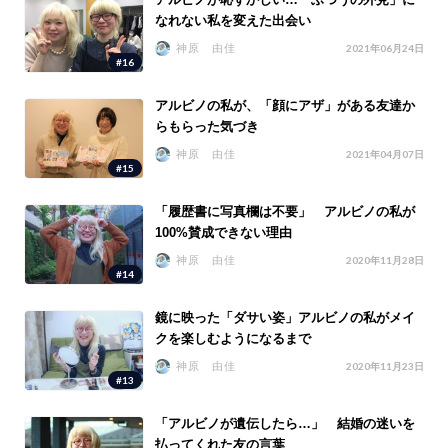
なれない私を変えた出会い
神原 由佳
2021年06月24日
#16
アルビノの私が、「顔にアザ」がある友達か
らもらった気づき
神原 由佳
2021年04月07日
#15
「履歴書に写真欄は不要」 アルビノの私が
100%賛成できない理由
神原 由佳
2020年11月28日
#14
鏡に映った「ダサい姿」アルビノの私がメイ
クを楽しむようになるまで
神原 由佳
2020年11月23日
#13
「アルビノが遺伝したら…」 結婚の迷いを
払ってくれた友の言葉