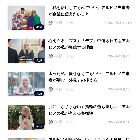
「私を活用してくれていい」アルビノ当事者
が企業に伝えたいこと
神原 由佳
2023年03月01日
#20
心えぐる「ブス」「デブ」中傷されてもアル
ビノの私が発信する理由
神原 由佳
2022年11月23日
#19
太った私、愛せなくてもいい アルビノ当事
者が望む「外見」の捉え方
神原 由佳
2022年06月19日
#18
肌に「なじまない」指輪の色も美しい アル
ビノの私が考える多様性
神原 由佳
2022年01月01日
#17
アルビノが恥ずかしい…「ふつうの外見」に