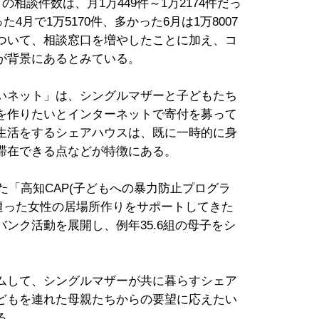
相談件数は、月1万449件～1万2174件だっ
た4月で1万5170件、多かった6月は1万8007
ついて、相談窓口を増やしたことに加え、コ
が背景にあるとみている。
いネット」は、シングルマザーと子どもたち
を作りたいとインターネットで寄付を募って
生活をするシェアハウスは、既に一時的に身
滞在できる点などが特徴にある。
た「高知CAP(子どもへの暴力防止プログラ
遭った女性の居場所作りをサポートしてきた
ンク活動を展開し、例年35.6組の母子をシ
ムして、シングルマザーが共に暮らすシェア
どもを連れた母親たちからの要望に応えたい
る。