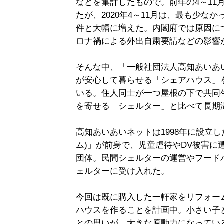
などを集計したもので。前年の4～11月の
たが、2020年4～11月は、最も少なかっ
件と大幅に増えた。内閣府では原因に
ロナ禍による外出自粛要請などの影響
そんな中、「一般社団法人高知あいあ
が安心して暮らせる「シェアハウス」
いる。住人同士が一つ屋根の下で共同
を寄せる「シェルター」と比べて長期
高知あいあいネットは1998年に設立し
ム)」が前身で、児童虐待やDV被害に
団体。民間シェルターの運営やフードバ
ェルターに受け入れた。
今回は既に購入した一軒家をリフォー
ハウスを作ることを計画中。小さい子
との思いが、大きな原動力になってい