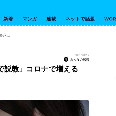
新着
マンガ
連載
ネットで話題
WOR
覚なく…
2021/03/19
みんなの感想
で説教」コロナで増える