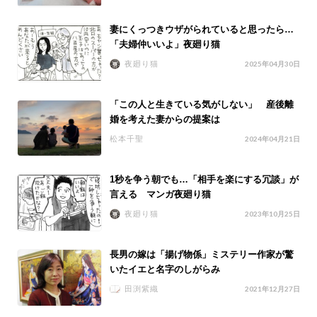
妻にくっつきウザがられていると思ったら…
「夫婦仲いいよ」夜廻り猫
夜廻り猫
2025年04月30日
「この人と生きている気がしない」 産後離
婚を考えた妻からの提案は
松本千聖
2024年04月21日
1秒を争う朝でも…「相手を楽にする冗談」が
言える マンガ夜廻り猫
夜廻り猫
2023年10月25日
長男の嫁は「揚げ物係」ミステリー作家が驚
いたイエと名字のしがらみ
田渕紫織
2021年12月27日