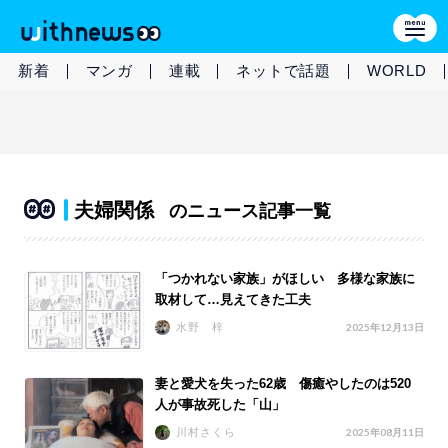
新着
マンガ
連載
ネットで話題
WORLD
夫婦関係
のニュース記事一覧
「つかれない家族」がほしい 多様な家族に
取材して…見えてきた工夫
水野 梓
2025年12月13日
妻と愛犬を失った62歳 傷癒やしたのは520
人が事故死した「山」
川村さくら
2025年08月11日