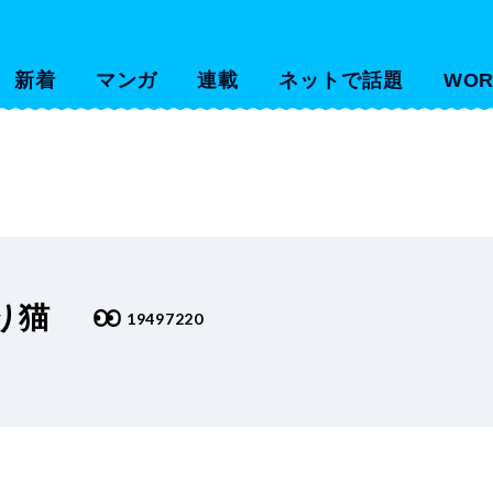
新着
マンガ
連載
ネットで話題
WOR
り猫
19497220