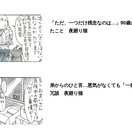
「ただ、一つだけ残念なのは…」90歳
たこと 夜廻り猫
弟からのひと言…悪気がなくても「一
冗談 夜廻り猫