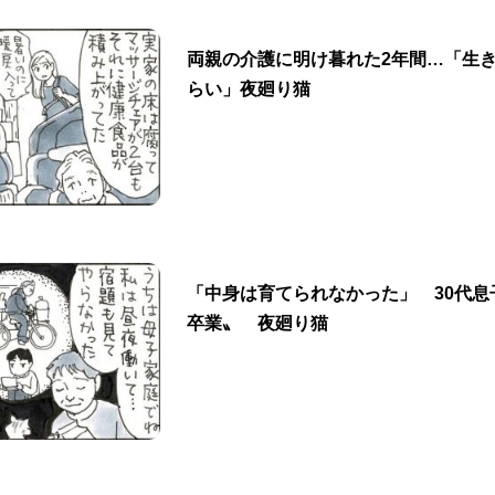
両親の介護に明け暮れた2年間…「生
らい」夜廻り猫
「中身は育てられなかった」 30代息
卒業〟 夜廻り猫