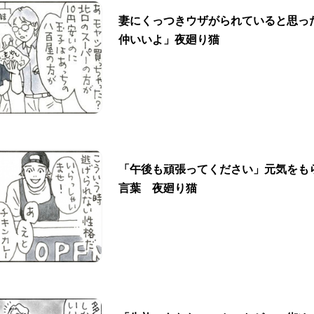
妻にくっつきウザがられていると思っ
仲いいよ」夜廻り猫
「午後も頑張ってください」元気をも
言葉 夜廻り猫