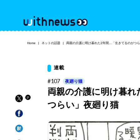
Home
ネットの話題
両親の介護に明け暮れた2年間…「生きてるのがつ
連載
#107
夜廻り猫
両親の介護に明け暮れ
つらい」夜廻り猫