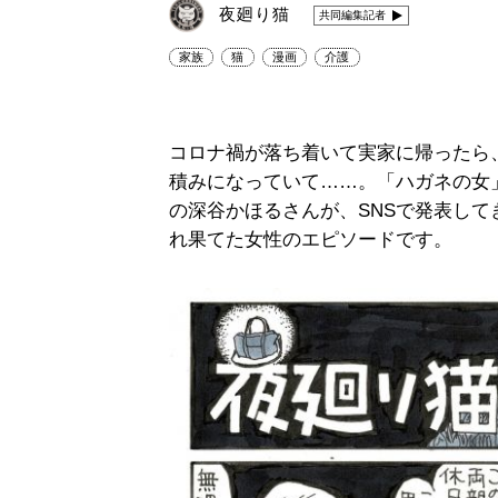
夜廻り猫
共同編集記者
家族
猫
漫画
介護
コロナ禍が落ち着いて実家に帰ったら
積みになっていて……。「ハガネの女
の深谷かほるさんが、SNSで発表し
れ果てた女性のエピソードです。