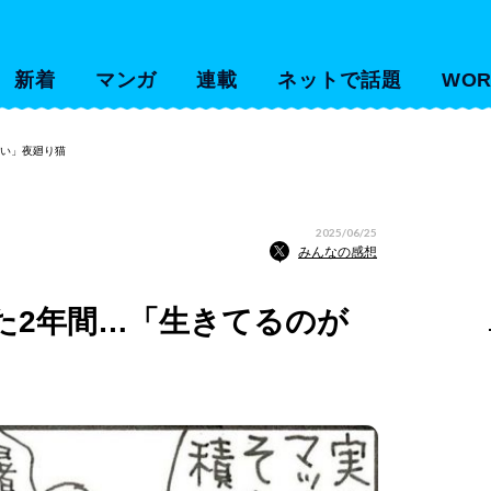
新着
マンガ
連載
ネットで話題
WOR
らい」夜廻り猫
2025/06/25
みんなの感想
た2年間…「生きてるのが