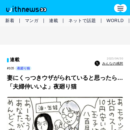
新着
マンガ
連載
ネットで話題
WORLD
2025/04/30
連載
みんなの感想
#105
夜廻り猫
妻にくっつきウザがられていると思ったら…
「夫婦仲いいよ」夜廻り猫