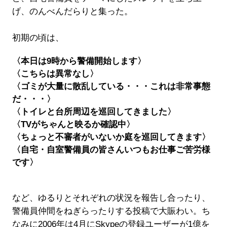
げ、のんべんだらりと集った。
初期の頃は、
〈本日は9時から警備開始します〉
〈こちらは異常なし〉
〈ゴミが大量に散乱している・・・これは非常事態
だ・・・〉
〈トイレと台所周辺を巡回してきました〉
〈TVがちゃんと映るか確認中〉
〈ちょっと不審者がいないか庭を巡回してきます〉
〈自宅・自室警備員の皆さんいつもお仕事ご苦労様
です〉
など、ゆるりとそれぞれの状況を報告し合ったり、
警備員仲間をねぎらったりする投稿で大賑わい。ち
なみに2006年は4月にSkypeの登録ユーザーが1億を