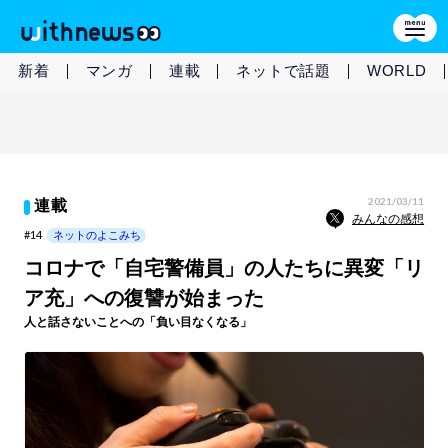
新着
マンガ
連載
ネットで話題
WORLD
2021/03/11
連載
みんなの感想
#14
ネットのよこみち
コロナで「自宅警備員」の人たちに異変「リ
ア充」への復讐が始まった
人と話さないことへの「負い目なくなる」