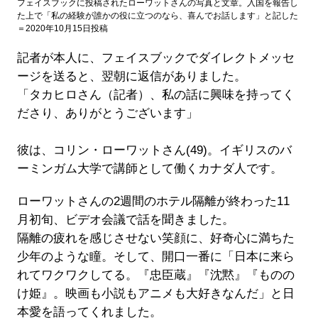
フェイスブックに投稿されたローワットさんの写真と文章。入国を報告し
た上で「私の経験が誰かの役に立つのなら、喜んでお話します」と記した
＝2020年10月15日投稿
記者が本人に、フェイスブックでダイレクトメッセ
ージを送ると、翌朝に返信がありました。
「タカヒロさん（記者）、私の話に興味を持ってく
ださり、ありがとうございます」
彼は、コリン・ローワットさん(49)。イギリスのバ
ーミンガム大学で講師として働くカナダ人です。
ローワットさんの2週間のホテル隔離が終わった11
月初旬、ビデオ会議で話を聞きました。
隔離の疲れを感じさせない笑顔に、好奇心に満ちた
少年のような瞳。そして、開口一番に「日本に来ら
れてワクワクしてる。『忠臣蔵』『沈黙』『ものの
け姫』。映画も小説もアニメも大好きなんだ」と日
本愛を語ってくれました。