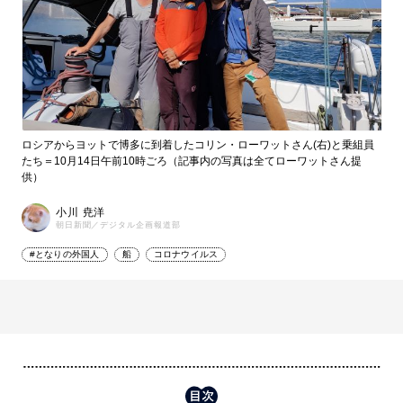
ロシアからヨットで博多に到着したコリン・ローワットさん(右)と乗組員
たち＝10月14日午前10時ごろ（記事内の写真は全てローワットさん提
供）
小川 尭洋
朝日新聞／デジタル企画報道部
#となりの外国人
船
コロナウイルス