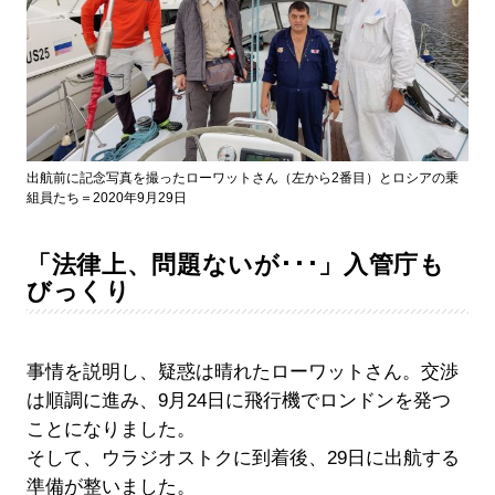
出航前に記念写真を撮ったローワットさん（左から2番目）とロシアの乗
組員たち＝2020年9月29日
「法律上、問題ないが･･･」入管庁も
びっくり
事情を説明し、疑惑は晴れたローワットさん。交渉
は順調に進み、9月24日に飛行機でロンドンを発つ
ことになりました。
そして、ウラジオストクに到着後、29日に出航する
準備が整いました。