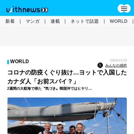
新着
マンガ
連載
ネットで話題
WORLD
2020/11/19
WORLD
みんなの感想
コロナの防疫くぐり抜け…ヨットで入国した
カナダ人「お前スパイ？」
2週間の大航海で得た〝気づき〟韓国沖ではヒヤリ…