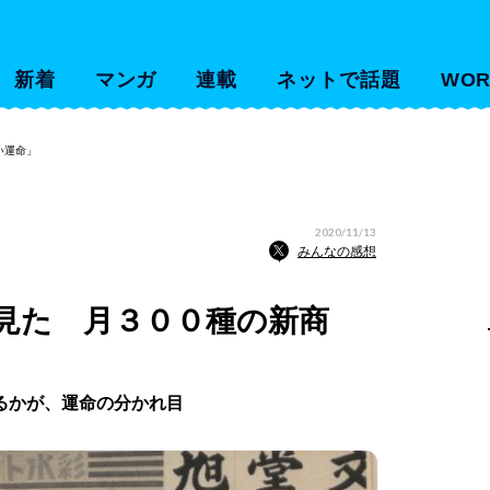
新着
マンガ
連載
ネットで話題
WOR
い運命」
2020/11/13
みんなの感想
見た 月３００種の新商
るかが、運命の分かれ目