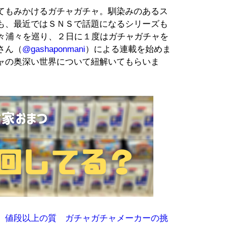
てもみかけるガチャガチャ。馴染みのあるス
も、最近ではＳＮＳで話題になるシリーズも
国津々浦々を巡り、２日に１度はガチャガチャを
さん（
@gashaponmani
）による連載を始めま
ャの奥深い世界について紐解いてもらいま
、値段以上の質 ガチャガチャメーカーの挑