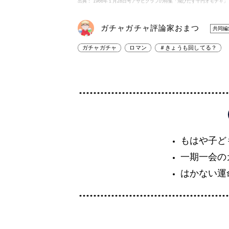
出典： 1966年１月28日号アサヒグラフの特集「飛びだす十円オモチャ」
ガチャガチャ評論家おまつ
共同編
ガチャガチャ
ロマン
＃きょうも回してる？
もはや子ど
一期一会の
はかない運