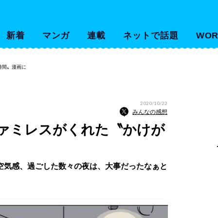
新着
マンガ
連載
ネットで話題
WOR
時間〟漫画に
2020/10/22
みんなの感想
ァミレスがくれた〝かけが
空気感、過ごした数々の夜は、大事だったなぁと