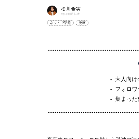
松川希実
朝日新聞記者
ネットで話題
漫画
大人向け
フォロワ
集まった