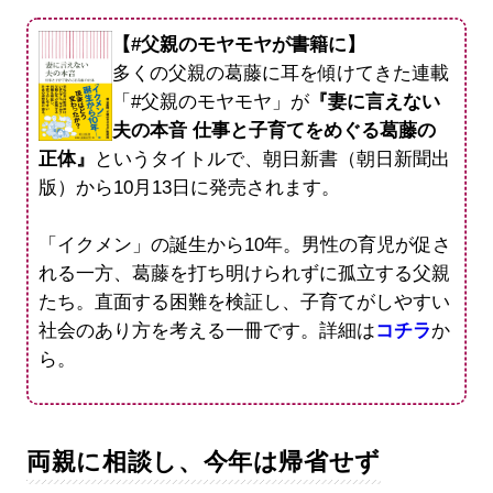
【#父親のモヤモヤが書籍に】
多くの父親の葛藤に耳を傾けてきた連載
「#父親のモヤモヤ」が
『妻に言えない
夫の本音 仕事と子育てをめぐる葛藤の
正体』
というタイトルで、朝日新書（朝日新聞出
版）から10月13日に発売されます。
「イクメン」の誕生から10年。男性の育児が促さ
れる一方、葛藤を打ち明けられずに孤立する父親
たち。直面する困難を検証し、子育てがしやすい
社会のあり方を考える一冊です。詳細は
コチラ
か
ら。
両親に相談し、今年は帰省せず