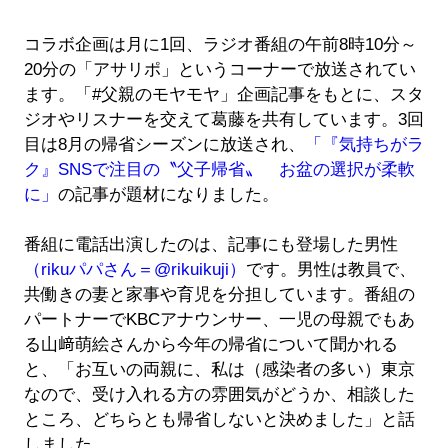
コラボ企画は月に1回、ラジオ番組の午前8時10分～
20分の「アサリポ」というコーナーで放送されてい
ます。「#父親のモヤモヤ」企画記事をもとに、スタ
ジオやリスナーを交えて葛藤を共有しています。3回
目は8月の帰省シーズンに放送され、
「『気持ちがラ
ク』SNSで注目の〝父子帰省〟 お盆の選択が柔軟
に」
の記事が題材になりました。
番組に電話出演したのは、記事にも登場した男性
（rikuパパさん＝@rikuikuji）
です。男性は教員で、
共働きの妻と家事や育児を分担しています。番組の
パートナーでKBCアナウンサー、一児の母親でもあ
る山﨑萌絵さんから今年の帰省について聞かれる
と、「お互いの両親に、私は（感染者の多い）東京
なので、受け入れる方の雰囲気がどうか、相談した
ところ、どちらとも帰省しないと決めました」と話
しました。