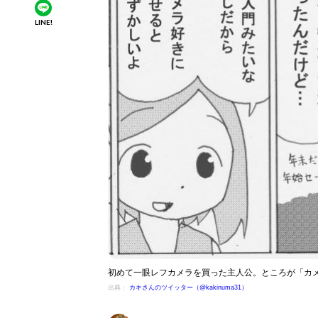
LINE!
初めて一眼レフカメラを買った主人公。ところが「カ
出典：
カキさんのツイッター（@kakinuma31）