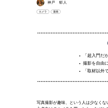
神戸 郁人
カメラ
漫画
「超入門だ
撮影を自由
「取材以外
写真撮影が趣味、という人は少なくな