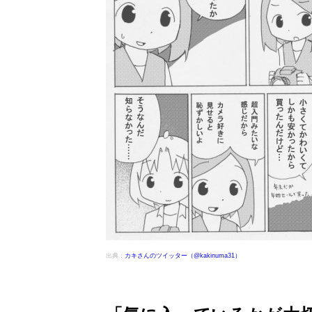
出典：
カキさんのツイッター（@kakinuma31）