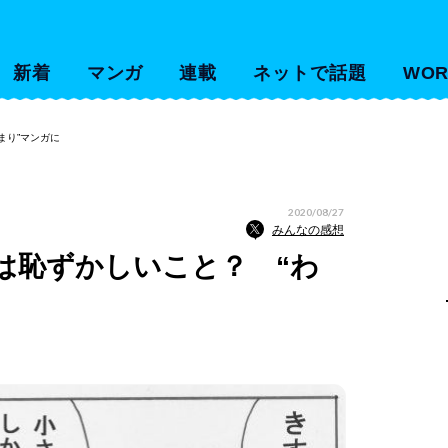
新着
マンガ
連載
ネットで話題
WOR
まり”マンガに
2020/08/27
みんなの感想
は恥ずかしいこと？ “わ