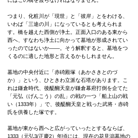
にはこの橋を渡らなければなりません。
つまり、化粧川が「現世」と「彼岸」とをわける、
いわば「三途の川」になっているとも考えられま
す。橋を越えた西側が浄土。正面入口のある東から
西へ、すなわち浄土に向かって墓地が形成されてい
ったのではないか――。そう解釈すると、墓地をつ
くるのに適した地形と言えるかもしれません。
墓地の中央付近に「赤碕殿塚（あかさきとのづ
か）」という、ひときわ立派な石塔があります。こ
れは鎌倉時代、後醍醐天皇が鎌倉幕府打倒を企てた
「元弘（げんこう）の乱」の戦の一つ「船上山の戦
い（1333年）」で、後醍醐天皇と戦った武将・赤碕
氏を供養した塚です。
墓地が東から西へと広がっていったとするならば、
1333（元弘3/正慶2）年頃には、現在の花見潟墓地の