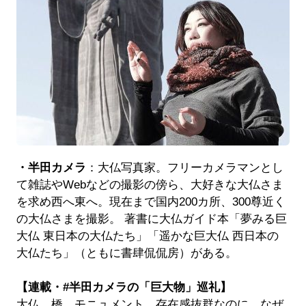
・半田カメラ
：大仏写真家。フリーカメラマンとし
て雑誌やWebなどの撮影の傍ら、大好きな大仏さま
を求め西へ東へ。現在まで国内200カ所、300尊近く
の大仏さまを撮影。 著書に大仏ガイド本「夢みる巨
大仏 東日本の大仏たち」「遥かな巨大仏 西日本の
大仏たち」（ともに書肆侃侃房）がある。
【連載・#半田カメラの「巨大物」巡礼】
大仏、橋、モニュメント。存在感抜群なのに、なぜ