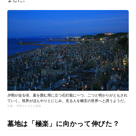
夕闇が迫る頃、墓を囲む用に立つ石灯籠に一つ、二つと明かりがともされ
ていく。視界がぼんやりとにじみ、見る人を幽玄の世界へと誘うようだ。
出典： 半田カメラさん提供
墓地は「極楽」に向かって伸びた？