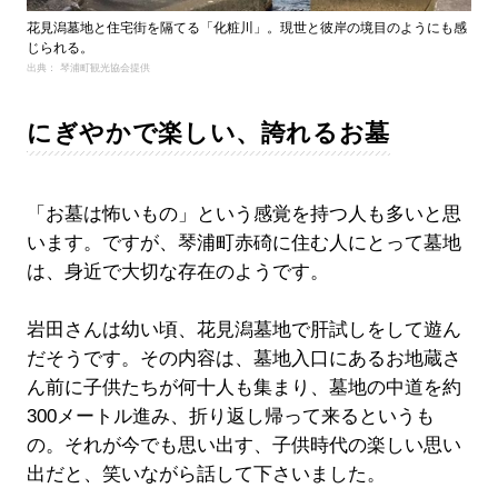
花見潟墓地と住宅街を隔てる「化粧川」。現世と彼岸の境目のようにも感
じられる。
出典： 琴浦町観光協会提供
にぎやかで楽しい、誇れるお墓
「お墓は怖いもの」という感覚を持つ人も多いと思
います。ですが、琴浦町赤碕に住む人にとって墓地
は、身近で大切な存在のようです。
岩田さんは幼い頃、花見潟墓地で肝試しをして遊ん
だそうです。その内容は、墓地入口にあるお地蔵さ
ん前に子供たちが何十人も集まり、墓地の中道を約
300メートル進み、折り返し帰って来るというも
の。それが今でも思い出す、子供時代の楽しい思い
出だと、笑いながら話して下さいました。