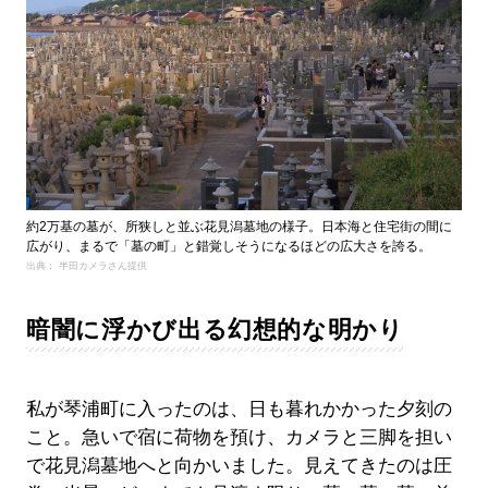
約2万基の墓が、所狭しと並ぶ花見潟墓地の様子。日本海と住宅街の間に
広がり、まるで「墓の町」と錯覚しそうになるほどの広大さを誇る。
出典： 半田カメラさん提供
暗闇に浮かび出る幻想的な明かり
私が琴浦町に入ったのは、日も暮れかかった夕刻の
こと。急いで宿に荷物を預け、カメラと三脚を担い
で花見潟墓地へと向かいました。見えてきたのは圧