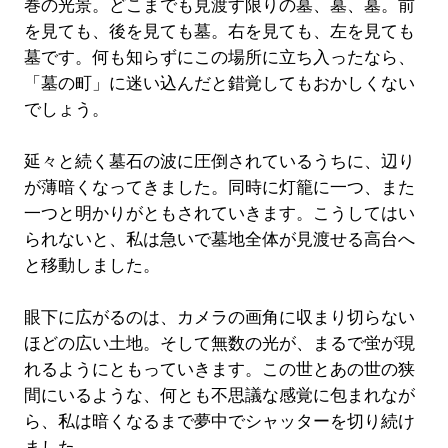
巻の光景。どこまでも見渡す限りの墓、墓、墓。前
を見ても、後を見ても墓。右を見ても、左を見ても
墓です。何も知らずにこの場所に立ち入ったなら、
「墓の町」に迷い込んだと錯覚してもおかしくない
でしょう。
延々と続く墓石の波に圧倒されているうちに、辺り
が薄暗くなってきました。同時に灯籠に一つ、また
一つと明かりがともされていきます。こうしてはい
られないと、私は急いで墓地全体が見渡せる高台へ
と移動しました。
眼下に広がるのは、カメラの画角に収まり切らない
ほどの広い土地。そして無数の光が、まるで蛍が現
れるようにともっていきます。この世とあの世の狭
間にいるような、何とも不思議な感覚に包まれなが
ら、私は暗くなるまで夢中でシャッターを切り続け
ました。