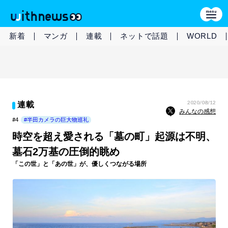
新着
マンガ
連載
ネットで話題
WORLD
2020/08/12
連載
みんなの感想
#4
#半田カメラの巨大物巡礼
時空を超え愛される「墓の町」起源は不明、
墓石2万基の圧倒的眺め
「この世」と「あの世」が、優しくつながる場所