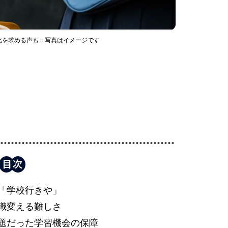
化を求める声も＝写真はイメージです
「学校行きや」
識変える難しさ
題だった学習機会の保障