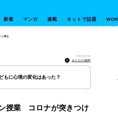
新着
マンガ
連載
ネットで話題
WOR
学ぶ機会
2020/07/30
みんなの感想
どもに心境の変化はあった？
ン授業 コロナが突きつけ