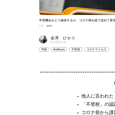
学習機会をどう確保するか。コロナ禍を経て改めて変
出典：
pixta
金澤 ひかり
朝日新聞記者
学校
#withyou
不登校
コロナウイルス
他人に言われた
「不登校」の認
コロナ前から課