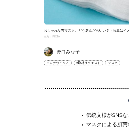
おしゃれな布マスク、どう選んだらいい？（写真はイ
出典： PIXTA
野口みな子
コロナウイルス
#取材リクエスト
マスク
伝統文様がSNS
マスクによる肌荒