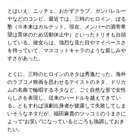
とはいえ、ニッチェ、おかずクラブ、ガンバレルー
ヤなどのコンビ、最近では、三時のヒロイン、ぼる
塾（※本来はカルテット。現在、メンバーの酒寄希
望は育休のため活動休止中）といったトリオも台頭
している。彼女らは、強烈な見た目やマイペースさ
を持っていて、マスコットキャラのような親しみや
すさがあった。
とくに、三時のヒロインのネタは秀逸だった。海外
のラブコメ映画を思わせるテイストのネタ、ドリカ
ムの名曲で輪唱するネタなど、ごく自然な形で女性
らしさを表現し、従来のハードルを越えてきてい
る。ともすれば演劇出身者が披露して失敗してしま
いそうなネタだが、福田麻貴のツッコミのうまさに
よって“お笑い”になっているところも強調しておき
たい。