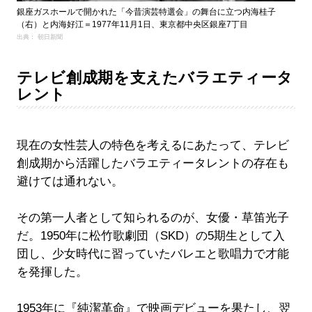
銀座ガスホールで開かれた「今昔演芸特選会」の舞台に立つ内海桂子
（右）と内海好江＝1977年11月1日、東京都中央区銀座7丁目
出典： 朝日新聞
テレビ創成期を支えたバラエティータ
レント
現在の女性芸人の特色を考えるにあたって、テレビ
創成期から活躍したバラエティータレントの存在も
避けては通れない。
その第一人者として知られるのが、女優・草笛光子
だ。1950年に松竹歌劇団（SKD）の5期生として入
団し、少女時代に習っていたバレエと歌唱力で才能
を発揮した。
1953年に『純潔革命』で映画デビューを果たし、翌