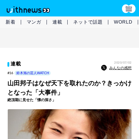
新着
マンガ
連載
ネットで話題
WORLD
2020/07/02
連載
みんなの感想
#16
鈴木旭の芸人WATCH
山田邦子はなぜ天下を取れたのか？きっかけ
となった「大事件」
絶頂期に見せた「懐の深さ」