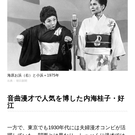
海原お浜（右）と小浜＝1975年
出典： 朝日新聞
音曲漫才で人気を博した内海桂子・好
江
一方で、東京でも1930年代には夫婦漫才コンビが活