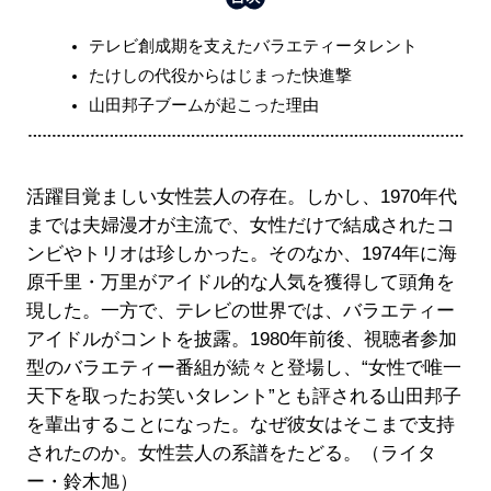
テレビ創成期を支えたバラエティータレント
たけしの代役からはじまった快進撃
山田邦子ブームが起こった理由
活躍目覚ましい女性芸人の存在。しかし、1970年代
までは夫婦漫才が主流で、女性だけで結成されたコ
ンビやトリオは珍しかった。そのなか、1974年に海
原千里・万里がアイドル的な人気を獲得して頭角を
現した。一方で、テレビの世界では、バラエティー
アイドルがコントを披露。1980年前後、視聴者参加
型のバラエティー番組が続々と登場し、“女性で唯一
天下を取ったお笑いタレント”とも評される山田邦子
を輩出することになった。なぜ彼女はそこまで支持
されたのか。女性芸人の系譜をたどる。（ライタ
ー・鈴木旭）