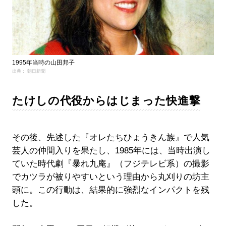
1995年当時の山田邦子
出典： 朝日新聞
たけしの代役からはじまった快進撃
その後、先述した『オレたちひょうきん族』で人気
芸人の仲間入りを果たし、1985年には、当時出演し
ていた時代劇『暴れ九庵』（フジテレビ系）の撮影
でカツラが被りやすいという理由から丸刈りの坊主
頭に。この行動は、結果的に強烈なインパクトを残
した。