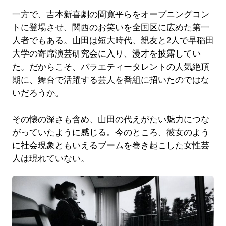
一方で、吉本新喜劇の間寛平らをオープニングコン
トに登場させ、関西のお笑いを全国区に広めた第一
人者でもある。山田は短大時代、親友と2人で早稲田
大学の寄席演芸研究会に入り、漫才を披露してい
た。だからこそ、バラエティータレントの人気絶頂
期に、舞台で活躍する芸人を番組に招いたのではな
いだろうか。
その懐の深さも含め、山田の代えがたい魅力につな
がっていたように感じる。今のところ、彼女のよう
に社会現象ともいえるブームを巻き起こした女性芸
人は現れていない。