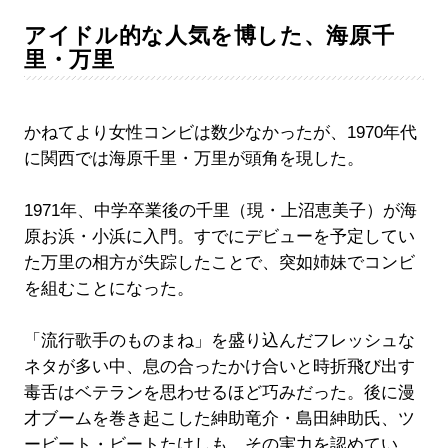
アイドル的な人気を博した、海原千
里・万里
かねてより女性コンビは数少なかったが、1970年代
に関西では海原千里・万里が頭角を現した。
1971年、中学卒業後の千里（現・上沼恵美子）が海
原お浜・小浜に入門。すでにデビューを予定してい
た万里の相方が失踪したことで、突如姉妹でコンビ
を組むことになった。
「流行歌手のものまね」を盛り込んだフレッシュな
ネタが多い中、息の合ったかけ合いと時折飛び出す
毒舌はベテランを思わせるほど巧みだった。後に漫
才ブームを巻き起こした紳助竜介・島田紳助氏、ツ
ービート・ビートたけしも、その実力を認めてい