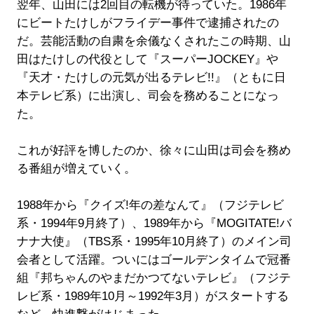
翌年、山田には2回目の転機が待っていた。1986年
にビートたけしがフライデー事件で逮捕されたの
だ。芸能活動の自粛を余儀なくされたこの時期、山
田はたけしの代役として『スーパーJOCKEY』や
『天才・たけしの元気が出るテレビ!!』（ともに日
本テレビ系）に出演し、司会を務めることになっ
た。
これが好評を博したのか、徐々に山田は司会を務め
る番組が増えていく。
1988年から『クイズ!年の差なんて』（フジテレビ
系・1994年9月終了）、1989年から『MOGITATE!バ
ナナ大使』（TBS系・1995年10月終了）のメイン司
会者として活躍。ついにはゴールデンタイムで冠番
組『邦ちゃんのやまだかつてないテレビ』（フジテ
レビ系・1989年10月～1992年3月）がスタートする