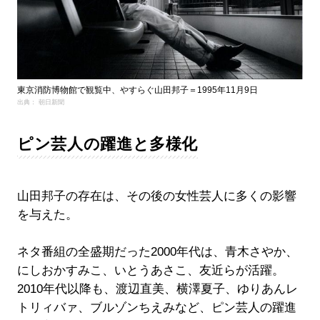
東京消防博物館で観覧中、やすらぐ山田邦子＝1995年11月9日
出典： 朝日新聞
ピン芸人の躍進と多様化
山田邦子の存在は、その後の女性芸人に多くの影響
を与えた。
ネタ番組の全盛期だった2000年代は、青木さやか、
にしおかすみこ、いとうあさこ、友近らが活躍。
2010年代以降も、渡辺直美、横澤夏子、ゆりあんレ
トリィバァ、ブルゾンちえみなど、ピン芸人の躍進