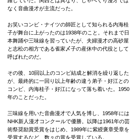
躍していた。関西とは異なり、しゃべくり漫才では
なく音曲漫才が主流だった。
お笑いコンビ・ナイツの師匠として知られる内海桂
子が舞台に上がったのは1938年のこと。それまで日
本舞踊や三味線を習っていたが、夫婦漫才の高砂屋
と志松の相方である雀家〆子の産休中の代役として
呼ばれたのだ。
その後、10回以上のコンビ結成と解消を繰り返した
が、最終的に一回り以上年齢の違う弟子・好江との
コンビ、内海桂子・好江になって落ち着いた。1950
年のことだった。
三味線を用いた音曲漫才で人気を博し、1958年には
NHK新人漫才コンクールで優勝。以降は1961年の芸
術祭奨励賞受賞をはじめ、1989年に紫綬褒章受章を
受賞するなど、数々の賞を受賞している。