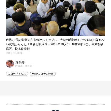
台風24号の影響で在来線がストップし、大勢の通勤客らで身動きの取れな
い状態となったＪＲ新宿駅構内＝2018年10月1日午前9時14分、東京都新
宿区、松本俊撮影
出典： 朝日新聞
真鍋厚
評論家・著述家
コロナウイルス
#withコロナの時代