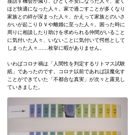
接話す機会が減り、ひどく不安になった人々、驚く
ほど快適になった人々。家で過ごすことが多くなり
家族との絆が深まった人々、かえって家族とのいさ
かいが起こりＤＶや離婚に至った人々。困った時に
周りに相談したり助けを求められる仲間がいること
に気付いた人々、いないことに気付いて愕然として
しまった人々……枚挙に暇がありません。
いわばコロナ禍は「人間性を判定するリトマス試験
紙」であったのです。コロナ以前であれば誤魔化す
ことができていた「不都合な真実」が次々と露見し
ていきました。