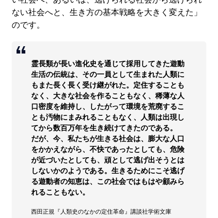
ない社会へと、生き方の基本戦略を大きく変えた」
のです。
霊長類が長い進化史を通じて採用してきた遊動
生活の伝統は、その一員として生まれた人類に
もまた長く長く受け継がれた。定住することも
なく、大きな社会を作ることもなく、稀薄な人
口密度を維持し、したがって環境を荒廃するこ
とも汚物にまみれることもなく、人類は出現し
てから数百万年を生き続けてきたのである。
だが、今、私たちが生きる社会は、膨大な人口
をかかえながら、不快であったとしても、危険
が近づいたとしても、頑として逃げ出そうとは
しないかのようである。生きるためにこそ逃げ
る遊動者の知恵は、この社会ではもはや顧みら
れることもない。
西田正規『人類史のなかの定住革命』講談社学術文庫