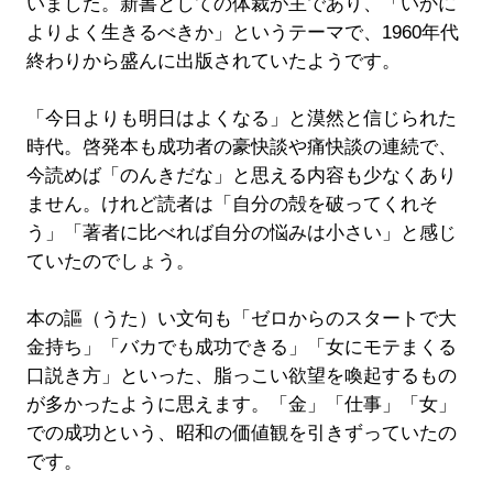
いました。新書としての体裁が主であり、「いかに
よりよく生きるべきか」というテーマで、1960年代
終わりから盛んに出版されていたようです。
「今日よりも明日はよくなる」と漠然と信じられた
時代。啓発本も成功者の豪快談や痛快談の連続で、
今読めば「のんきだな」と思える内容も少なくあり
ません。けれど読者は「自分の殻を破ってくれそ
う」「著者に比べれば自分の悩みは小さい」と感じ
ていたのでしょう。
本の謳（うた）い文句も「ゼロからのスタートで大
金持ち」「バカでも成功できる」「女にモテまくる
口説き方」といった、脂っこい欲望を喚起するもの
が多かったように思えます。「金」「仕事」「女」
での成功という、昭和の価値観を引きずっていたの
です。