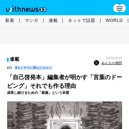
新着
マンガ
連載
ネットで話題
WORLD
2020/05/29
連載
みんなの感想
#21
#カミサマに満ちたセカイ
「自己啓発本」編集者が明かす「言葉のドー
ピング」それでも作る理由
成長し続けるための「麻薬」という本質