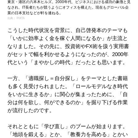
東京・港区の六本木ヒルズ。2000年代、ビジネスにおける成功の象徴と見
なされ、IT長者たちが競うようにオフィスを構えた。現在もグローバル企
業の日本支社などが軒を連ねる。
出典： PIXTA
こうした時代状況を背景に、自己啓発本のテーマも
「いかに効率よく金を稼ぐ人間になるか」が主流と
なりました。その先に、投資術やFX術を扱う実用書
がセットで幅を利かせるようになったのが、2000年
代という「まやかしの時代」だったとも思います。
一方、「適職探し＝自分探し」をテーマとした書籍
も多く見受けられました。「ロールモデルなき時代
をいかに生きるか」に関心が集まったために、「自
分は何を欲し、何ができるのか」を掘り下げる作業
が流行したのです。
それとともに「学び直し」のブームが始まります。
「地頭を鍛える」とか、「教養力を高める」とかい