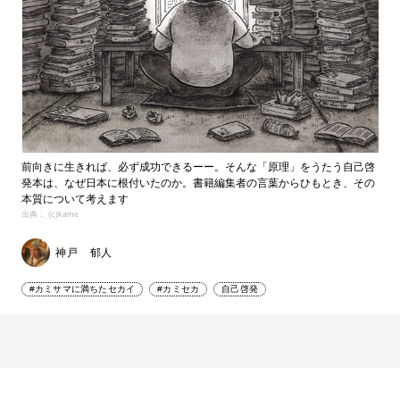
前向きに生きれば、必ず成功できるーー。そんな「原理」をうたう自己啓
発本は、なぜ日本に根付いたのか。書籍編集者の言葉からひもとき、その
本質について考えます
出典： (c)kame
神戸 郁人
#カミサマに満ちたセカイ
#カミセカ
自己啓発