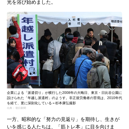
光を浴び始めました。
企業による「派遣切り」が横行した2008年の大晦日、東京・日比谷公園に
設けられた「年越し派遣村」のようす。非正規労働者の苦境は、2010年代
を経て、更に深刻化している＝杉本康弘撮影
出典： 朝日新聞
一方、昭和的な「努力の見返り」を期待し、生きが
いを感じる人たちは、「筋トレ本」に目を向けま