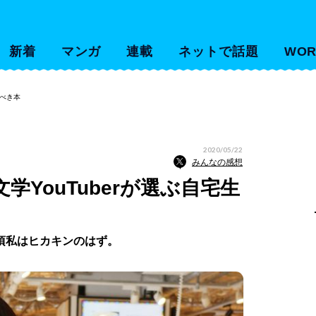
新着
マンガ
連載
ネットで話題
WOR
むべき本
2020/05/22
みんなの感想
YouTuberが選ぶ自宅生
頃私はヒカキンのはず。