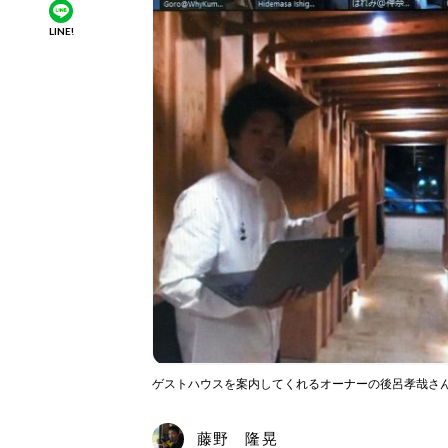
LINE!
ゲストハウスを案内してくれるオーナーの後呂孝哉さ
藤野 隆晃