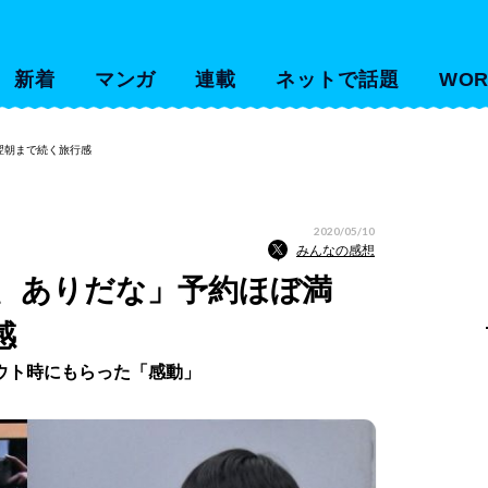
新着
マンガ
連載
ネットで話題
WOR
翌朝まで続く旅行感
2020/05/10
みんなの感想
、ありだな」予約ほぼ満
感
ウト時にもらった「感動」