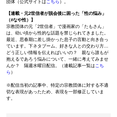
団体（公式サイトは
こちら
）。
【連載・元2世信者が脱会後に困った「性の悩み」
（#なや性）】
宗教団体の元「2世信者」で漫画家の「たもさん」
は、幼い頃から性的な話題を禁じられてきました。
最近、思春期に差し掛かった息子の言動と向き合っ
ています。下ネタブーム、好きな人との交わり方…
どう正しい情報を伝えればいいの？ 親なら誰もが
抱えるであろう悩みについて、一緒に考えてみませ
んか？ 隔週水曜日配信。（連載記事一覧は
こち
ら
）
※配信当初の記事中、特定の宗教団体に対する不適
切な表現があったため、表現を一部修正していま
す。