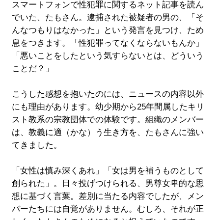
スマートフォンで性犯罪に関するネット記事を読ん
でいた、たもさん。逮捕された被疑者の男の、「そ
んなつもりはなかった」という発言を見つけ、ため
息をつきます。「性犯罪ってなくならないもんか」
「悪いことをしたという気すらないとは、どういう
ことだ？」
こうした感想を抱いたのには、ニュースの内容以外
にも理由があります。幼少期から25年間属したキリ
スト教系の宗教団体での体験です。組織のメンバー
は、教義に適（かな）う生き方を、たもさんに強い
てきました。
「女性は慎み深くあれ」「女は男を補うものとして
創られた」。日々投げつけられる、男尊女卑的な思
想に基づく言葉。差別に当たる内容でしたが、メン
バーたちには自覚がありません。むしろ、それが正