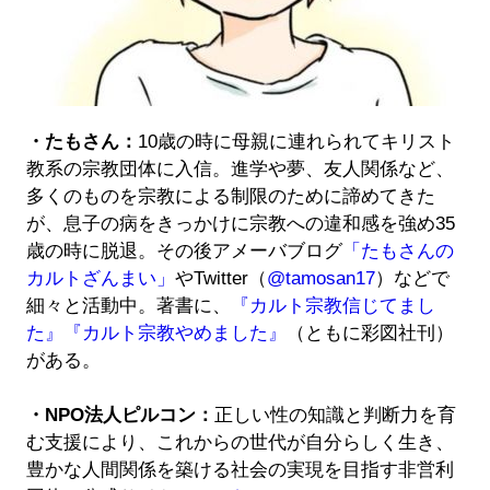
・たもさん：
10歳の時に母親に連れられてキリスト
教系の宗教団体に入信。進学や夢、友人関係など、
多くのものを宗教による制限のために諦めてきた
が、息子の病をきっかけに宗教への違和感を強め35
歳の時に脱退。その後アメーバブログ
「たもさんの
カルトざんまい」
やTwitter（
@tamosan17
）などで
細々と活動中。著書に、
『カルト宗教信じてまし
た』
『カルト宗教やめました』
（ともに彩図社刊）
がある。
・NPO法人ピルコン：
正しい性の知識と判断力を育
む支援により、これからの世代が自分らしく生き、
豊かな人間関係を築ける社会の実現を目指す非営利