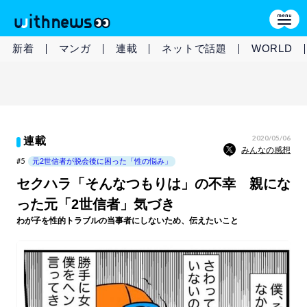
新着
マンガ
連載
ネットで話題
WORLD
2020/05/06
連載
みんなの感想
#5
元2世信者が脱会後に困った「性の悩み」
セクハラ「そんなつもりは」の不幸 親にな
った元「2世信者」気づき
わが子を性的トラブルの当事者にしないため、伝えたいこと