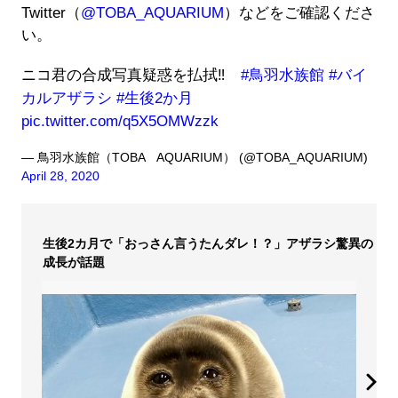
Twitter（
@TOBA_AQUARIUM
）などをご確認くださ
い。
ニコ君の合成写真疑惑を払拭‼️
#鳥羽水族館
#バイ
カルアザラシ
#生後2か月
pic.twitter.com/q5X5OMWzzk
— 鳥羽水族館（TOBA AQUARIUM） (@TOBA_AQUARIUM)
April 28, 2020
生後2カ月で「おっさん言うたんダレ！？」アザラシ驚異の
成長が話題