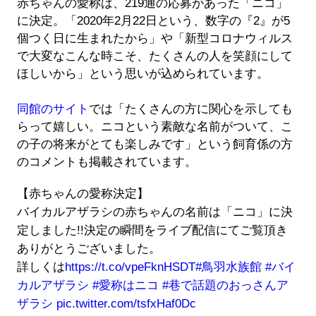
赤ちゃんの愛称は、219通の応募があった「ニコ」
に決定。「2020年2月22日という、数字の『2』が5
個つく日に生まれたから」や「新型コロナウィルス
で大変なこんな時こそ、たくさんの人を笑顔にして
ほしいから」という思いが込められています。
同館のサイト
では「たくさんの方に関心を示しても
らって嬉しい。ニコという素敵な名前がついて、こ
の子の将来がとても楽しみです」という飼育係の方
のコメントも掲載されています。
【赤ちゃんの愛称決定】
バイカルアザラシの赤ちゃんの名前は「ニコ」に決
定しました!!決定の瞬間をライブ配信にてご覧頂き
ありがとうございました。
詳しくは
https://t.co/vpeFknHSDT
#鳥羽水族館
#バイ
カルアザラシ
#愛称はニコ
#巷で話題のおっさんア
ザラシ
pic.twitter.com/tsfxHaf0Dc