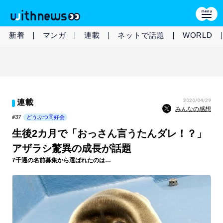
新着
マンガ
連載
ネットで話題
WORLD
2020/04/29
連載
みんなの感想
#37
どうぶつ同好会
生後2カ月で「おっさん言うたんダレ！？」
アザラシ驚異の成長が話題
7千通の名前募集から選ばれたのは…