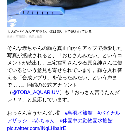
大人のバイカルアザラシ。体は黒い毛で覆われている
出典： 写真提供：鳥羽水族館
そんな赤ちゃんの顔を真正面からアップで撮影した
写真が拡散されると、「おじさんみたい」というコ
メントが続出し、三宅裕司さんや石原良純さんに似
ているという意見も寄せられています。顔を入れ替
える「合成アプリ」を使ったみたい、という声ま
で……。同館の公式アカウント
（
@TOBA_AQUARIUM
）も「おっさん言うたんダ
レ！？」と反応しています。
おっさん言うたんダレ⁉️
#鳥羽水族館
#バイカル
アザラシ
#赤ちゃん
#休園中の動物園水族館
pic.twitter.com/lNgLHbaIrE