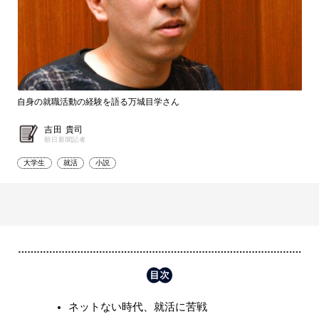
自身の就職活動の経験を語る万城目学さん
吉田 貴司
朝日新聞記者
大学生
就活
小説
ネットない時代、就活に苦戦