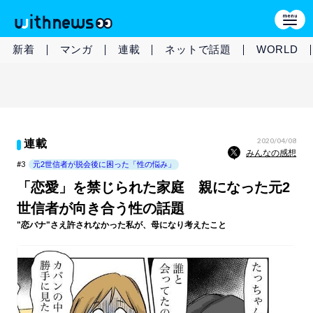
新着
マンガ
連載
ネットで話題
WORLD
2020/04/08
連載
みんなの感想
#3
元2世信者が脱会後に困った「性の悩み」
「恋愛」を禁じられた家庭 親になった元2
世信者が向き合う性の話題
"恋バナ"さえ許されなかった私が、母になり考えたこと