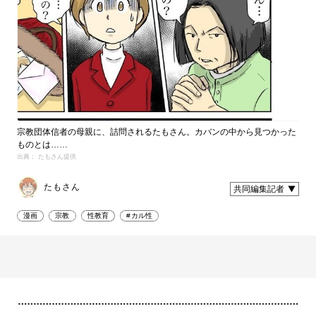
宗教団体信者の母親に、詰問されるたもさん。カバンの中から見つかった
ものとは……
出典： たもさん提供
たもさん
共同編集記者
漫画
宗教
性教育
#カル性