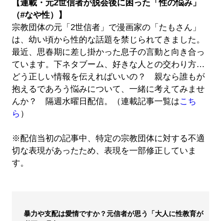
【連載・元2世信者が脱会後に困った「性の悩み」
（#なや性）】
宗教団体の元「2世信者」で漫画家の「たもさん」
は、幼い頃から性的な話題を禁じられてきました。
最近、思春期に差し掛かった息子の言動と向き合っ
ています。下ネタブーム、好きな人との交わり方…
どう正しい情報を伝えればいいの？ 親なら誰もが
抱えるであろう悩みについて、一緒に考えてみませ
んか？ 隔週水曜日配信。（連載記事一覧は
こち
ら
）
※配信当初の記事中、特定の宗教団体に対する不適
切な表現があったため、表現を一部修正していま
す。
暴力や支配は愛情ですか？元信者が思う「大人に性教育が