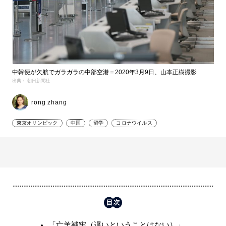
中韓便が欠航でガラガラの中部空港＝2020年3月9日、山本正樹撮影
出典： 朝日新聞社
rong zhang
東京オリンピック
中国
留学
コロナウイルス
「亡羊補牢（遅いということはない）」