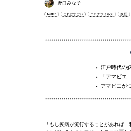
野口みな子
twitter
これはすごい
コロナウイルス
妖怪
江戸時代の
「アマビエ
アマビエが
「もし疫病が流行することがあれば 