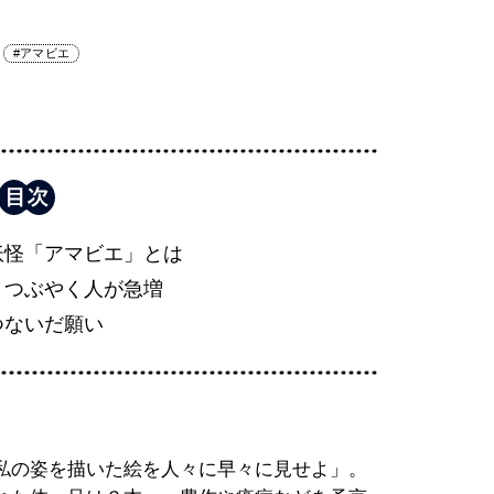
#アマビエ
妖怪「アマビエ」とは
」つぶやく人が急増
つないだ願い
私の姿を描いた絵を人々に早々に見せよ」。