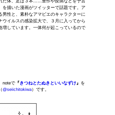
れた体、足は３本……豊作や疫病などを予言
」を描いた漫画がツイッターで話題です。ア
る男性と、素朴なアマビエのキャラクターに
ナウイルスの感染拡大で、３月に入ってから
急増しています。一体何が起こっているので
oteで
『
きつねとたぬきといいなずけ
』
を
（
@seiichitokiwa
）です。