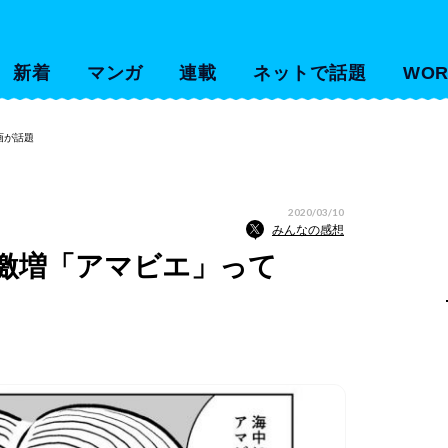
新着
マンガ
連載
ネットで話題
WOR
画が話題
2020/03/10
みんなの感想
激増「アマビエ」って