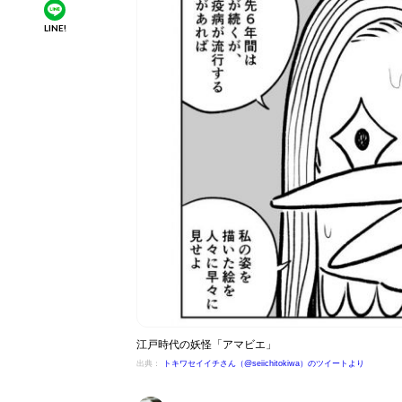
LINE!
江戸時代の妖怪「アマビエ」
出典：
トキワセイイチさん（@seiichitokiwa）のツイートより