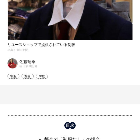
リユースショップで提供されている制服
出典： 朝日新聞
佐藤瑞季
朝日新聞記者
制服
貧困
学校
都会で「制服なし」の場合