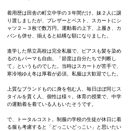
着用歴は田舎の町立中学の３年間だけ。妹２人に譲
り渡しましたが、ブレザーとベスト、スカートにシ
ャツ２～３枚で数万円。運動着の上下、上履き、カ
バンも併せ、揃えると結構な額になりました。
進学した県立高校は完全私服で、ピアスも髪を染め
るのもパーマも自由。「節度は自分たちで判断し
て」というものでした。当時はスカートが苦手で、
寒冷地ゆえ冬は厚着が必須。私服は大歓迎でした。
上質なブランドものに身を包む人、毎日ほぼ同じス
タイルを貫く人、個性は様々。体育の授業で、中学
の運動着を着ている人もいたそうです。
で、トータルコスト。制服の学校の生徒が休日に着
る服も考慮すると「どっこいどっこい」と思いたい