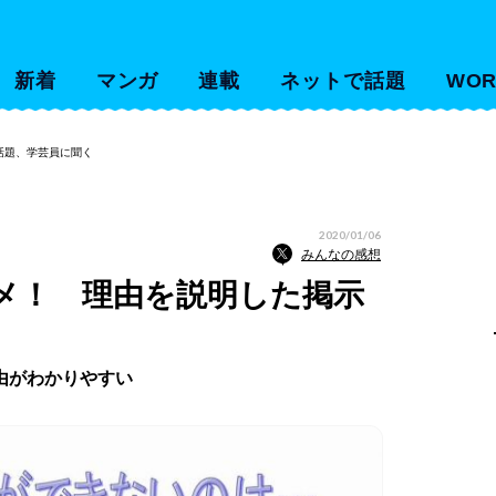
新着
マンガ
連載
ネットで話題
WOR
話題、学芸員に聞く
2020/01/06
みんなの感想
メ！ 理由を説明した掲示
由がわかりやすい