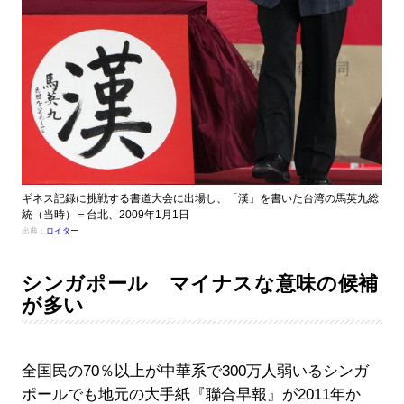
ギネス記録に挑戦する書道大会に出場し、「漢」を書いた台湾の馬英九総
統（当時）＝台北、2009年1月1日
出典：
ロイター
シンガポール マイナスな意味の候補
が多い
全国民の70％以上が中華系で300万人弱いるシンガ
ポールでも地元の大手紙『聯合早報』が2011年か