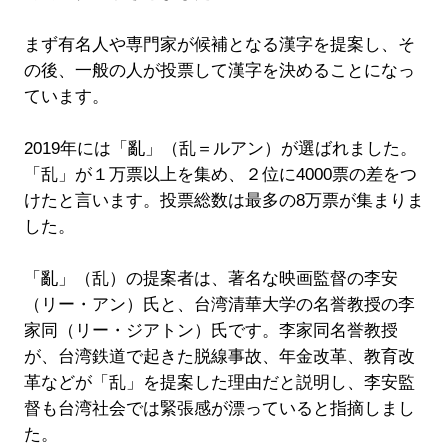
まず有名人や専門家が候補となる漢字を提案し、そ
の後、一般の人が投票して漢字を決めることになっ
ています。
2019年には「亂」（乱＝ルアン）が選ばれました。
「乱」が１万票以上を集め、２位に4000票の差をつ
けたと言います。投票総数は最多の8万票が集まりま
した。
「亂」（乱）の提案者は、著名な映画監督の李安
（リー・アン）氏と、台湾清華大学の名誉教授の李
家同（リー・ジアトン）氏です。李家同名誉教授
が、台湾鉄道で起きた脱線事故、年金改革、教育改
革などが「乱」を提案した理由だと説明し、李安監
督も台湾社会では緊張感が漂っていると指摘しまし
た。