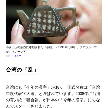
小さい玉の茶壺に彫刻された『茶經』＝1996年6月6日、クアラルンプー
ル、マレーシア
出典：
ロイター
台湾の「乱」
台湾にも「今年の漢字」があり、正式名称は「台湾
年度代表字大選」と呼ばれています。2008年に台湾
の有力紙『聯合報』が日本の「今年の漢字」にちな
んでスタートさせました。