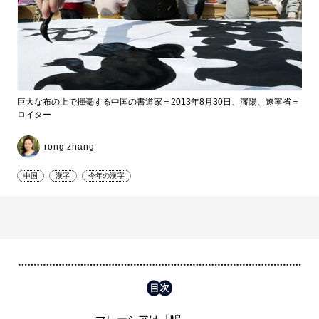
巨大な布の上で揮毫する中国の書道家＝2013年8月30日、瀋陽、遼寧省＝
ロイター
rong zhang
中国
漢字
今年の漢字