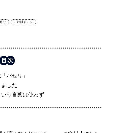
えり
これはすごい
は「パセリ」
きました
という言葉は使わず