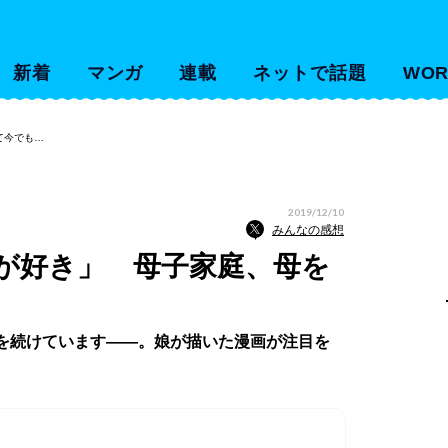
新着
マンガ
連載
ネットで話題
WOR
て今でも…
2019/12/10
みんなの感想
が好き」 母子家庭、母を
リを続けています――。娘が描いた漫画が注目を