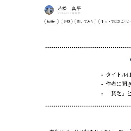
若松 真平
withnews編集部
twitter
SNS
聞いてみた
ネットで話題ふりか
タイトル
作者に聞
「貧乏」