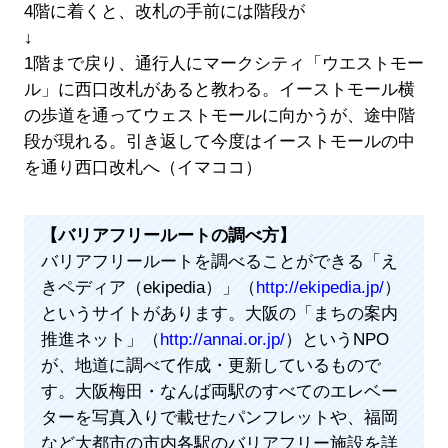
4階に着くと、改札の手前には階段が
↓
1階まで戻り、通行人にマークシティ「ウエストモー
ル」に西口改札があると教わる。イーストモール横
の歩道を通ってウェストモールに向かうが、途中階
段が現れる。引き返して今度はイーストモールの中
を通り西口改札へ（イマココ）
【バリアフリールートの調べ方】
バリアフリールートを調べることができる「え
きペディア（ekipedia）」（
http://ekipedia.jp/
）
というサイトがあります。大阪の「まちの案内
推進ネット」（
http://annai.or.jp/
）というNPO
が、地道に調べて作成・更新しているもので
す。大阪梅田・なんば両駅のすべてのエレベー
ターを写真入りで載せたパンフレットや、福岡
など大都市の市内各駅のバリアフリー施設を詳