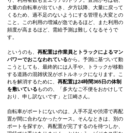
り、利用者数も全エリアのトップ。豊洲からは朝、
大量の自転車が出ていき、夕方以降、大量に戻って
くるため、過不足のないようにする管理も大変との
こと。この利用の増減が急であるほど、また利用の
頻度が高まるほど、需給予測は難しくなるそうで
す。
というのも、
再配置は作業員とトラックによるマン
パワーでおこなわれている
から。予測に基づいて動
こうとしても、最終的には人手や、トラックが移動
する道路の混雑状況がボトルネックになります。こ
れを解消するために、
再配置は24時間365日の体制
を敷いている
ものの、「多大なご不便をおかけして
おり、申し訳ないです」と江崎さん。
自転車がポートにないのは、人手不足や渋滞で再配
置が間に合わなかったケース。そんなときは、別の
ポートを探すか、再配置が完了するのを待つしか、