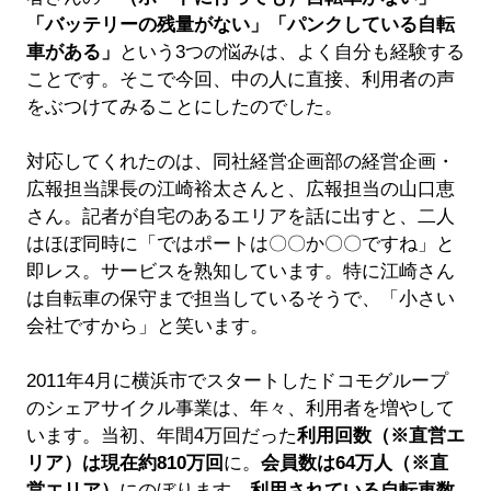
「バッテリーの残量がない」「パンクしている自転
車がある」
という3つの悩みは、よく自分も経験する
ことです。そこで今回、中の人に直接、利用者の声
をぶつけてみることにしたのでした。
対応してくれたのは、同社経営企画部の経営企画・
広報担当課長の江崎裕太さんと、広報担当の山口恵
さん。記者が自宅のあるエリアを話に出すと、二人
はほぼ同時に「ではポートは〇〇か〇〇ですね」と
即レス。サービスを熟知しています。特に江崎さん
は自転車の保守まで担当しているそうで、「小さい
会社ですから」と笑います。
2011年4月に横浜市でスタートしたドコモグループ
のシェアサイクル事業は、年々、利用者を増やして
います。当初、年間4万回だった
利用回数（※直営エ
リア）は現在約810万回
に。
会員数は64万人（※直
営エリア）
にのぼります。
利用されている自転車数