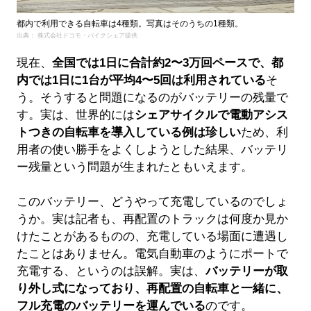
都内で利用できる自転車は4種類。写真はそのうちの1種類。
出典： 株式会社ドコモ・バイクシェア提供
現在、
全国では1日に合計約2〜3万回ペースで、都
内では1日に
1台が平均4〜5回は利用されている
そ
う。そうすると問題になるのがバッテリーの残量で
す。実は、世界的には
シェアサイクルで電動アシス
トつきの自転車を導入している例は珍しい
ため、利
用者の使い勝手をよくしようとした結果、バッテリ
ー残量という問題が生まれたともいえます。
このバッテリー、どうやって充電しているのでしょ
うか。実は記者も、再配置のトラックは何度か見か
けたことがあるものの、充電している場面に遭遇し
たことはありません。電気自動車のようにポートで
充電する、というのは誤解。実は、
バッテリーが取
り外し式になっており、再配置の自転車と一緒に、
フル充電のバッテリーを運んでいる
のです。