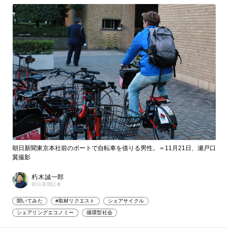
朝日新聞東京本社前のポートで自転車を借りる男性。＝11月21日、瀬戸口
翼撮影
朽木誠一郎
朝日新聞記者
聞いてみた
#取材リクエスト
シェアサイクル
シェアリングエコノミー
循環型社会